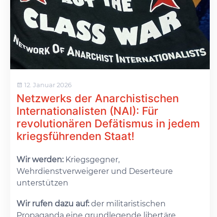
12. Januar 2026
Netzwerks der Anarchistischen
Internationalisten (NAI): Für
revolutionären Defätismus in jedem
kriegsführenden Staat!
Wir werden:
Kriegsgegner,
Wehrdienstverweigerer und Deserteure
unterstützen
Wir rufen dazu auf:
der militaristischen
Propaganda eine grundlegende libertäre