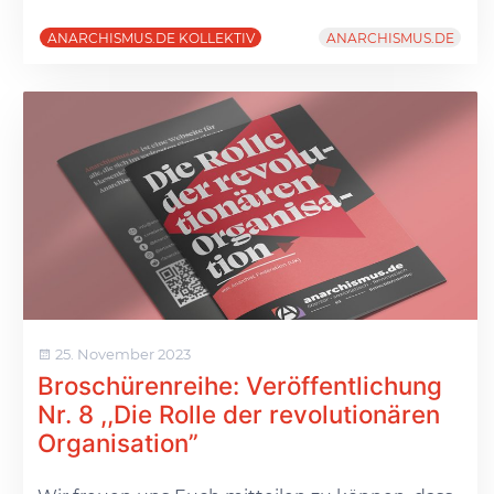
ANARCHISMUS.DE KOLLEKTIV
ANARCHISMUS.DE
25. November 2023
Broschürenreihe: Veröffentlichung
Nr. 8 ,,Die Rolle der revolutionären
Organisation”