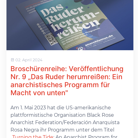
02. April 2024
Broschürenreihe: Veröffentlichung
Nr. 9 „Das Ruder herumreißen: Ein
anarchistisches Programm für
Macht von unten"
Am 1. Mai 2023 hat die US-amerikanische
plattformistische Organisation Black Rose
Anarchist Federation/Federación Anarquista
Rosa Negra ihr Programm unter dem Titel
„
Turning the Tide
: An Anarchist Program for