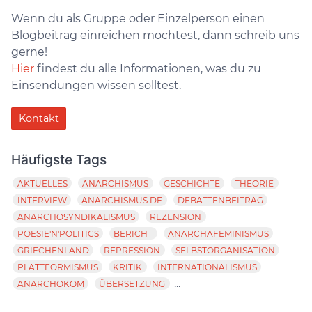
Wenn du als Gruppe oder Einzelperson einen
Blogbeitrag einreichen möchtest, dann schreib uns
gerne!
Hier
findest du alle Informationen, was du zu
Einsendungen wissen solltest.
Kontakt
Häufigste Tags
AKTUELLES
ANARCHISMUS
GESCHICHTE
THEORIE
INTERVIEW
ANARCHISMUS.DE
DEBATTENBEITRAG
ANARCHOSYNDIKALISMUS
REZENSION
POESIE'N'POLITICS
BERICHT
ANARCHAFEMINISMUS
GRIECHENLAND
REPRESSION
SELBSTORGANISATION
PLATTFORMISMUS
KRITIK
INTERNATIONALISMUS
...
ANARCHOKOM
ÜBERSETZUNG