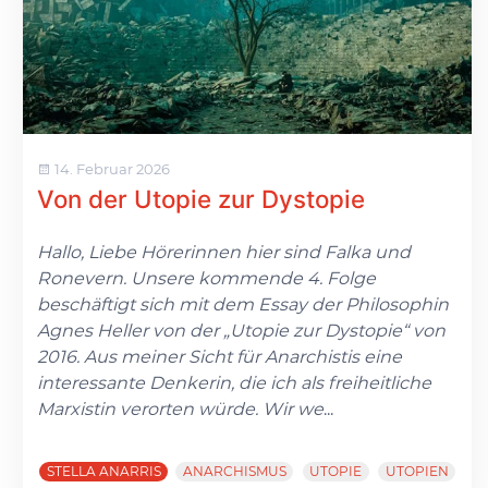
14. Februar 2026
Von der Utopie zur Dystopie
Hallo, Liebe Hörerinnen hier sind Falka und
Ronevern. Unsere kommende 4. Folge
beschäftigt sich mit dem Essay der Philosophin
Agnes Heller von der „Utopie zur Dystopie“ von
2016. Aus meiner Sicht für Anarchistis eine
interessante Denkerin, die ich als freiheitliche
Marxistin verorten würde. Wir we
...
STELLA ANARRIS
ANARCHISMUS
UTOPIE
UTOPIEN