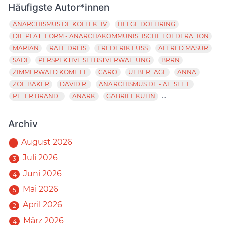
Häufigste Autor*innen
ANARCHISMUS.DE KOLLEKTIV
HELGE DOEHRING
DIE PLATTFORM - ANARCHAKOMMUNISTISCHE FOEDERATION
MARIAN
RALF DREIS
FREDERIK FUSS
ALFRED MASUR
SADI
PERSPEKTIVE SELBSTVERWALTUNG
BRRN
ZIMMERWALD KOMITEE
CARO
UEBERTAGE
ANNA
ZOE BAKER
DAVID R.
ANARCHISMUS.DE - ALTSEITE
...
PETER BRANDT
ANARK
GABRIEL KUHN
Archiv
August 2026
1
Juli 2026
3
Juni 2026
4
Mai 2026
5
April 2026
2
März 2026
4