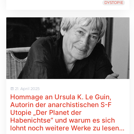
DYSTOPIE
21. April 2025
Hommage an Ursula K. Le Guin,
Autorin der anarchistischen S-F
Utopie „Der Planet der
Habenichtse“ und warum es sich
lohnt noch weitere Werke zu lesen…