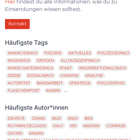
Hier
findest du alle Informationen, was du zu
Einsendungen wissen solltest.
Kontakt
Häufigste Tags
ANARCHISMUS
THEORIE
AKTUELLES
POLIZEIGEWALT
RASSISMUS
DROGEN
ALLTAGSGESPRÄCH
ANARCHAFEMINISMUS
STAAT
INSURREKTIONALISMUS
SZENE
SOZIALISMUS
UKRAINE
ANALYSE
AUTORITÄT
BASISARBEIT
STRATEGIE
PHILOSOPHIE
...
FLASCHENPOST
ANARK
Häufigste Autor*innen
DAVID R.
JONAS
SADI
ANGI
BEA
RUYMAN DELGADO
HAUI
MO
MARIAN
COMPASS
OXYMO
ANARK