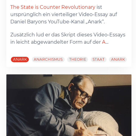
The State is Counter Revolutionary
ist
ursprünglich ein vierteiliger Video-Essay auf
Daniel Baryons YouTube-Kanal „Anark“.
Zusätzlich lud er das Skript dieses Video-Essays
in leicht abgewandelter Form auf der
A
...
ANARK
ANARCHISMUS
THEORIE
STAAT
ANARK