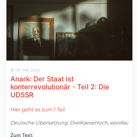
09. Mai 2025
Anark: Der Staat ist
konterrevolutionär - Teil 2: Die
UDSSR
Hier geht es zum 1 Teil
Deutsche Übersetzung: DreiKaeseHoch, epoillac
Zum Text: