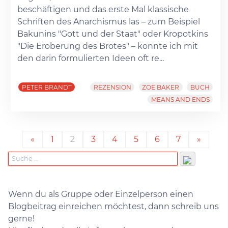
beschäftigen und das erste Mal klassische
Schriften des Anarchismus las – zum Beispiel
Bakunins "Gott und der Staat" oder Kropotkins
"Die Eroberung des Brotes" – konnte ich mit
den darin formulierten Ideen oft re...
PETER BRANDT
REZENSION
ZOE BAKER
BUCH
MEANS AND ENDS
«
1
2
3
4
5
6
7
»
Wenn du als Gruppe oder Einzelperson einen
Blogbeitrag einreichen möchtest, dann schreib uns
gerne!