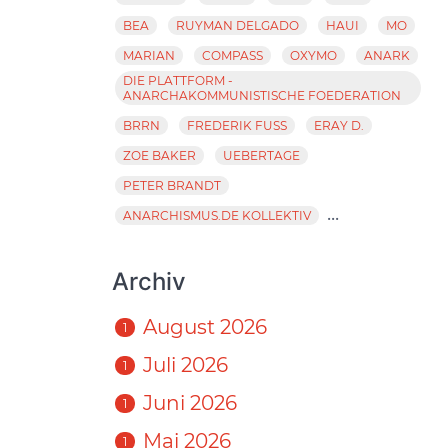
BEA
RUYMAN DELGADO
HAUI
MO
MARIAN
COMPASS
OXYMO
ANARK
DIE PLATTFORM -
ANARCHAKOMMUNISTISCHE FOEDERATION
BRRN
FREDERIK FUSS
ERAY D.
ZOE BAKER
UEBERTAGE
PETER BRANDT
...
ANARCHISMUS.DE KOLLEKTIV
Archiv
August 2026
1
Juli 2026
1
Juni 2026
1
Mai 2026
1