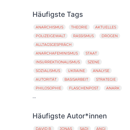
Häufigste Tags
ANARCHISMUS
THEORIE
AKTUELLES
POLIZEIGEWALT
RASSISMUS
DROGEN
ALLTAGSGESPRÄCH
ANARCHAFEMINISMUS
STAAT
INSURREKTIONALISMUS
SZENE
SOZIALISMUS
UKRAINE
ANALYSE
AUTORITÄT
BASISARBEIT
STRATEGIE
PHILOSOPHIE
FLASCHENPOST
ANARK
...
Häufigste Autor*innen
DAVID R.
JONAS
SADI
ANGI