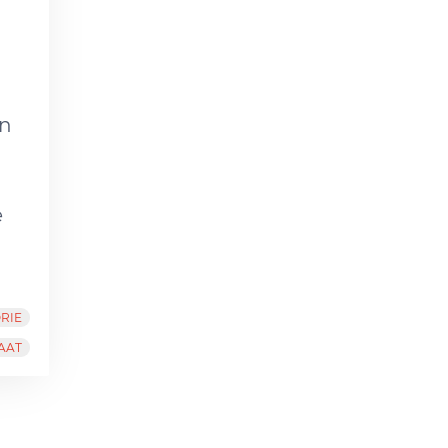
on
e
RIE
AAT