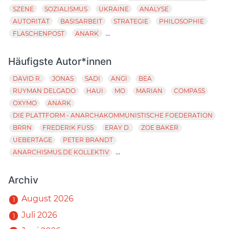
SZENE
SOZIALISMUS
UKRAINE
ANALYSE
AUTORITÄT
BASISARBEIT
STRATEGIE
PHILOSOPHIE
...
FLASCHENPOST
ANARK
Häufigste Autor*innen
DAVID R.
JONAS
SADI
ANGI
BEA
RUYMAN DELGADO
HAUI
MO
MARIAN
COMPASS
OXYMO
ANARK
DIE PLATTFORM - ANARCHAKOMMUNISTISCHE FOEDERATION
BRRN
FREDERIK FUSS
ERAY D.
ZOE BAKER
UEBERTAGE
PETER BRANDT
...
ANARCHISMUS.DE KOLLEKTIV
Archiv
August 2026
1
Juli 2026
1