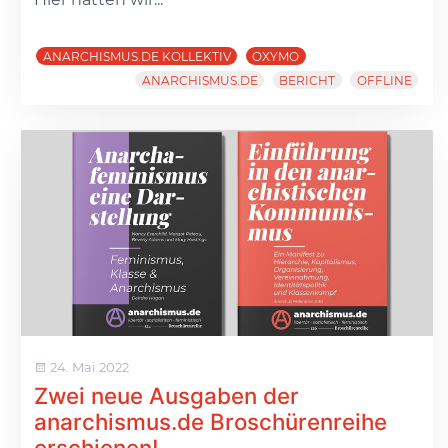
ANARCHISMUS.DE KOLLEKTIV
OXYMO
ANARCHISMUS.DE
BERICHT
OFFLINE
24. Mai 2022
Zwei neue Ausgaben der
anarchismus.de Broschürenreihe
erschienen!