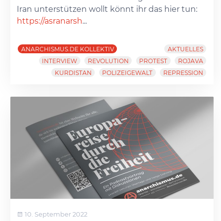
Iran unterstützen wollt könnt ihr das hier tun:
https://asranarsh
...
ANARCHISMUS.DE KOLLEKTIV
AKTUELLES
INTERVIEW
REVOLUTION
PROTEST
ROJAVA
KURDISTAN
POLIZEIGEWALT
REPRESSION
10. September 2022