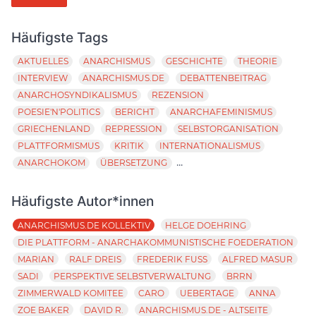
Häufigste Tags
AKTUELLES
ANARCHISMUS
GESCHICHTE
THEORIE
INTERVIEW
ANARCHISMUS.DE
DEBATTENBEITRAG
ANARCHOSYNDIKALISMUS
REZENSION
POESIE'N'POLITICS
BERICHT
ANARCHAFEMINISMUS
GRIECHENLAND
REPRESSION
SELBSTORGANISATION
PLATTFORMISMUS
KRITIK
INTERNATIONALISMUS
...
ANARCHOKOM
ÜBERSETZUNG
Häufigste Autor*innen
ANARCHISMUS.DE KOLLEKTIV
HELGE DOEHRING
DIE PLATTFORM - ANARCHAKOMMUNISTISCHE FOEDERATION
MARIAN
RALF DREIS
FREDERIK FUSS
ALFRED MASUR
SADI
PERSPEKTIVE SELBSTVERWALTUNG
BRRN
ZIMMERWALD KOMITEE
CARO
UEBERTAGE
ANNA
ZOE BAKER
DAVID R.
ANARCHISMUS.DE - ALTSEITE