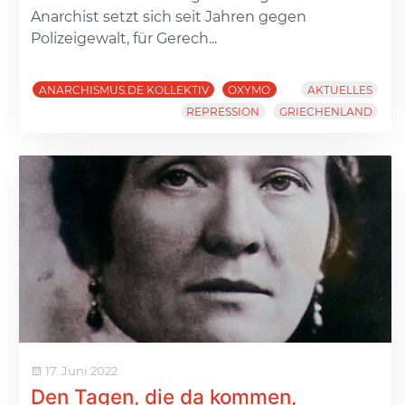
Anarchist setzt sich seit Jahren gegen
Polizeigewalt, für Gerech...
ANARCHISMUS.DE KOLLEKTIV
OXYMO
AKTUELLES
REPRESSION
GRIECHENLAND
17. Juni 2022
Den Tagen, die da kommen,