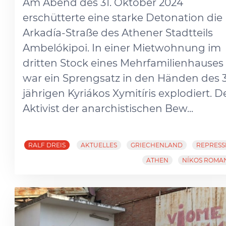
Am Abend des 31. Oktober 2024
erschütterte eine starke Detonation die
Arkadía-Straße des Athener Stadtteils
Ambelókipoi. In einer Mietwohnung im
dritten Stock eines Mehrfamilienhauses
war ein Sprengsatz in den Händen des 
jährigen Kyriákos Xymitíris explodiert. D
Aktivist der anarchistischen Bew...
RALF DREIS
AKTUELLES
GRIECHENLAND
REPRESS
ATHEN
NÍKOS ROMA