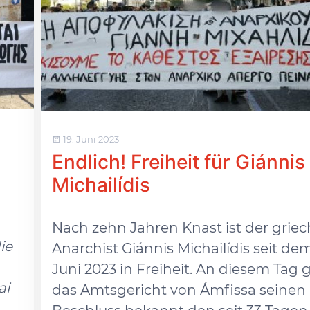
19. Juni 2023
Endlich! Freiheit für Giánnis
Michailídis
Nach zehn Jahren Knast ist der griec
ie
Anarchist Giánnis Michailídis seit dem
Juni 2023 in Freiheit. An diesem Tag 
ai
das Amtsgericht von Ámfissa seinen