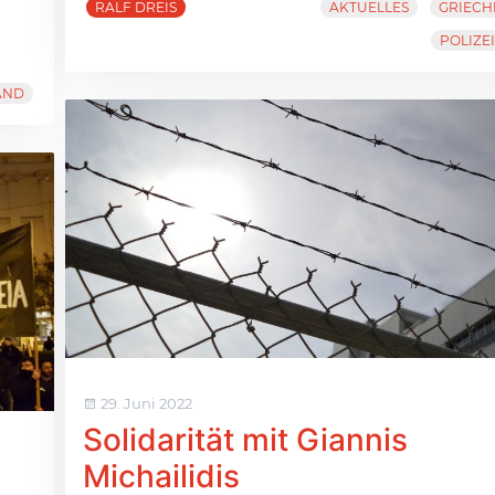
RALF DREIS
AKTUELLES
GRIEC
POLIZE
AND
29. Juni 2022
Solidarität mit Giannis
Michailidis