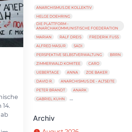
ANARCHISMUS.DE KOLLEKTIV
HELGE DOEHRING
DIE PLATTFORM -
ANARCHAKOMMUNISTISCHE FOEDERATION
MARIAN
RALF DREIS
FREDERIK FUSS
ALFRED MASUR
SADI
PERSPEKTIVE SELBSTVERWALTUNG
BRRN
ZIMMERWALD KOMITEE
CARO
UEBERTAGE
ANNA
ZOE BAKER
DAVID R.
ANARCHISMUS.DE - ALTSEITE
PETER BRANDT
ANARK
hische
...
GABRIEL KUHN
 14.
gab
Archiv
August 2026
1