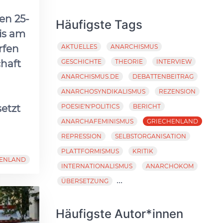
en 25-
Häufigste Tags
is am
rfen
AKTUELLES
ANARCHISMUS
chaft
GESCHICHTE
THEORIE
INTERVIEW
ANARCHISMUS.DE
DEBATTENBEITRAG
ANARCHOSYNDIKALISMUS
REZENSION
etzt
POESIE'N'POLITICS
BERICHT
ANARCHAFEMINISMUS
GRIECHENLAND
REPRESSION
SELBSTORGANISATION
PLATTFORMISMUS
KRITIK
HENLAND
INTERNATIONALISMUS
ANARCHOKOM
...
ÜBERSETZUNG
Häufigste Autor*innen