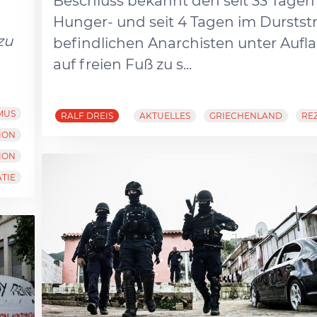
Beschluss bekannt den seit 33 Tagen
Hunger- und seit 4 Tagen im Durststr
zu
befindlichen Anarchisten unter Aufl
auf freien Fuß zu s...
MUS
RALF DREIS
AKTUELLES
GRIECHENLAND
RE
ION
ION
TIE