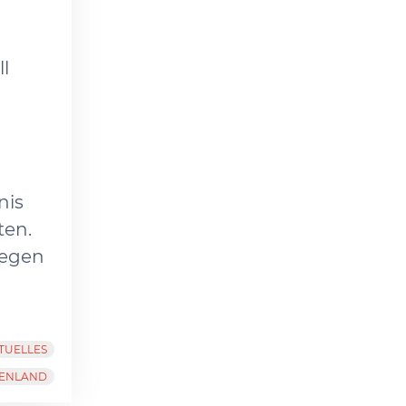
ll
nis
ten.
gegen
TUELLES
HENLAND