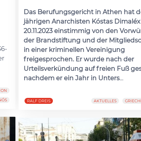
Das Berufungsgericht in Athen hat d
jährigen Anarchisten Kóstas Dimaléx
20.11.2023 einstimmig von den Vorwü
der Brandstiftung und der Mitglieds
36-
in einer kriminellen Vereinigung
er
freigesprochen. Er wurde nach der
Urteilsverkündung auf freien Fuß ges
nachdem er ein Jahr in Unters
...
ION
NÓS
RALF DREIS
AKTUELLES
GRIEC