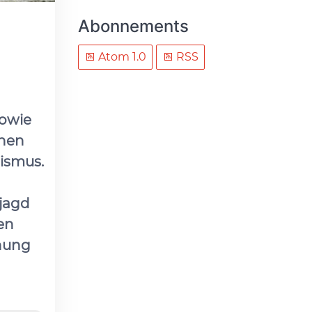
Abonnements
Atom 1.0
RSS
sowie
onen
ismus.
sjagd
en
hnung