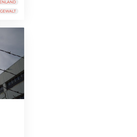
HENLAND
IGEWALT