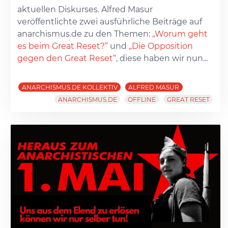
aktuellen Diskurses. Alfred Masur
veröffentlichte zwei ausführliche Beiträge auf
anarchismus.de zu den Themen:
„Worum geht
es beim Great Reset?“
und
„Die Opposition
gegen den Great Reset“
, diese haben wir nun...
ANARCHISMUS.DE KOLLEKTIV
ALFRED MASUR
ANARCHISMUS.DE
OFFLINE
GREAT RESET