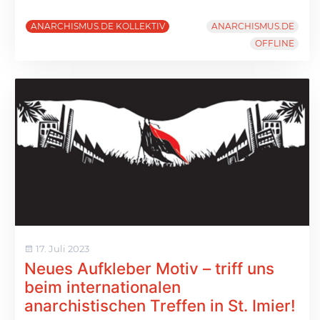
ANARCHISMUS.DE KOLLEKTIV
ANARCHISMUS.DE
OFFLINE
17. Juli 2023
Neues Aufkleber Motiv – triff uns
beim internationalen
anarchistischen Treffen in St. Imier!