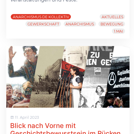
ANARCHISMUS.DE KOLLEKTIV
AKTUELLES
GEWERKSCHAFT
ANARCHISMUS
BEWEGUNG
1.MAI
11. April 2023
Blick nach Vorne mit
Geschichtsbewusstsein im Rücken