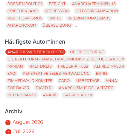
POESIE'N'POLITICS
BERICHT
ANARCHAFEMINISMUS
GRIECHENLAND
REPRESSION
SELBSTORGANISATION
PLATTFORMISMUS
KRITIK
INTERNATIONALISMUS
...
ANARCHOKOM
ÜBERSETZUNG
Häufigste Autor*innen
ANARCHISMUS.DE KOLLEKTIV
HELGE DOEHRING
DIE PLATTFORM - ANARCHAKOMMUNISTISCHE FOEDERATION
MARIAN
RALF DREIS
FREDERIK FUSS
ALFRED MASUR
SADI
PERSPEKTIVE SELBSTVERWALTUNG
BRRN
ZIMMERWALD KOMITEE
CARO
UEBERTAGE
ANNA
ZOE BAKER
DAVID R.
ANARCHISMUS.DE - ALTSEITE
...
PETER BRANDT
ANARK
GABRIEL KUHN
Archiv
August 2026
1
Juli 2026
3