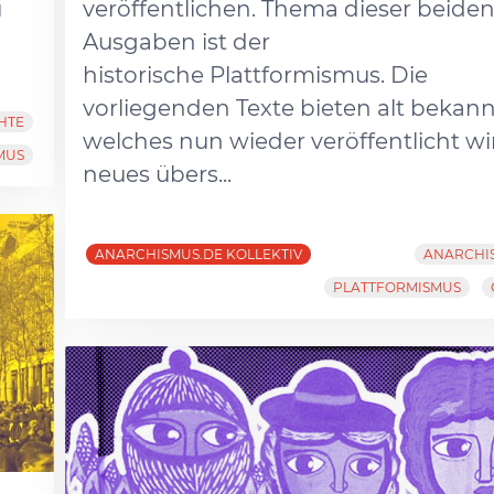
u
veröffentlichen. Thema dieser beide
Ausgaben ist der
historische Plattformismus. Die
vorliegenden Texte bieten alt bekann
HTE
welches nun wieder veröffentlicht wi
MUS
neues übers...
ANARCHISMUS.DE KOLLEKTIV
ANARCHI
PLATTFORMISMUS