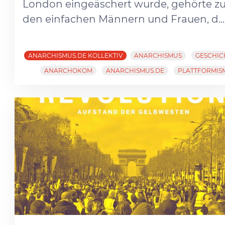
London eingeäschert wurde, gehörte z
den einfachen Männern und Frauen, d...
ANARCHISMUS.DE KOLLEKTIV
ANARCHISMUS
GESCHIC
ANARCHOKOM
ANARCHISMUS.DE
PLATTFORMIS