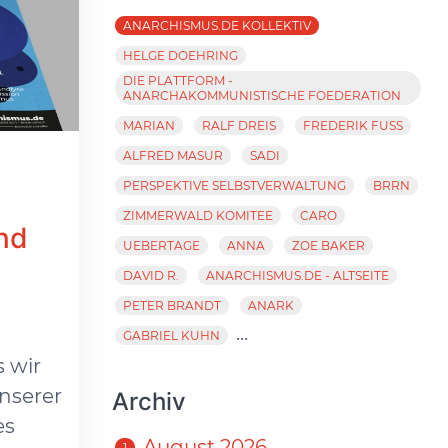
ANARCHISMUS.DE KOLLEKTIV
HELGE DOEHRING
DIE PLATTFORM -
ANARCHAKOMMUNISTISCHE FOEDERATION
MARIAN
RALF DREIS
FREDERIK FUSS
ALFRED MASUR
SADI
PERSPEKTIVE SELBSTVERWALTUNG
BRRN
ZIMMERWALD KOMITEE
CARO
und
UEBERTAGE
ANNA
ZOE BAKER
DAVID R.
ANARCHISMUS.DE - ALTSEITE
s
PETER BRANDT
ANARK
...
GABRIEL KUHN
s wir
nserer
Archiv
es
August 2026
1