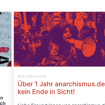
23. Februar 2023
Über 1 Jahr anarchismus.d
kein Ende in Sicht!
nn
uch