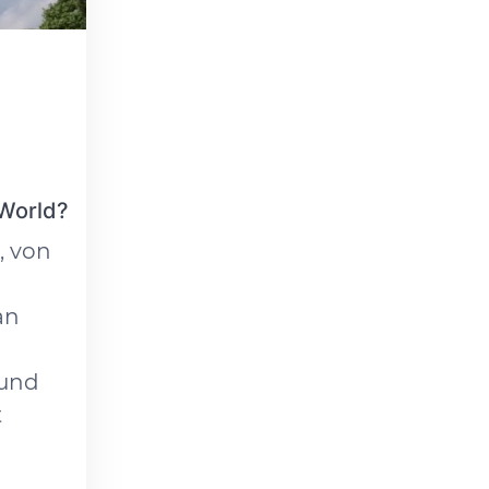
 World?
, von
an
 und
t