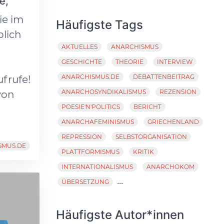
e,
ie im
Häufigste Tags
blich
AKTUELLES
ANARCHISMUS
GESCHICHTE
THEORIE
INTERVIEW
ANARCHISMUS.DE
DEBATTENBEITRAG
ufrufe!
ANARCHOSYNDIKALISMUS
REZENSION
von
POESIE'N'POLITICS
BERICHT
ANARCHAFEMINISMUS
GRIECHENLAND
REPRESSION
SELBSTORGANISATION
SMUS.DE
PLATTFORMISMUS
KRITIK
INTERNATIONALISMUS
ANARCHOKOM
...
ÜBERSETZUNG
Häufigste Autor*innen