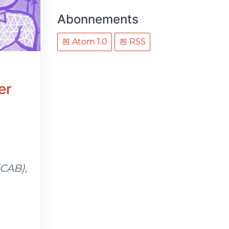
Abonnements
Atom 1.0
RSS
er
(CAB),