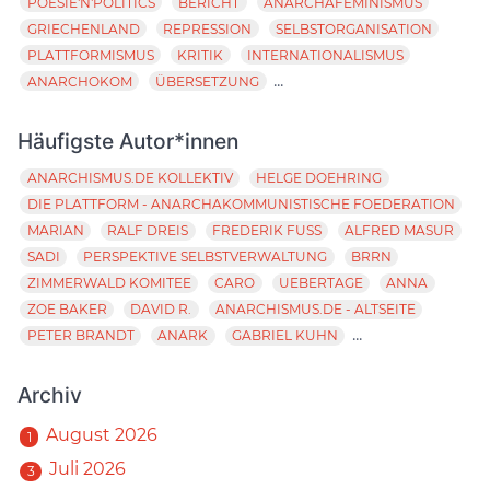
POESIE'N'POLITICS
BERICHT
ANARCHAFEMINISMUS
GRIECHENLAND
REPRESSION
SELBSTORGANISATION
PLATTFORMISMUS
KRITIK
INTERNATIONALISMUS
...
ANARCHOKOM
ÜBERSETZUNG
Häufigste Autor*innen
ANARCHISMUS.DE KOLLEKTIV
HELGE DOEHRING
DIE PLATTFORM - ANARCHAKOMMUNISTISCHE FOEDERATION
MARIAN
RALF DREIS
FREDERIK FUSS
ALFRED MASUR
SADI
PERSPEKTIVE SELBSTVERWALTUNG
BRRN
ZIMMERWALD KOMITEE
CARO
UEBERTAGE
ANNA
ZOE BAKER
DAVID R.
ANARCHISMUS.DE - ALTSEITE
...
PETER BRANDT
ANARK
GABRIEL KUHN
Archiv
August 2026
1
Juli 2026
3