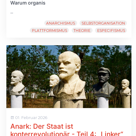
Warum organis
...
ANARCHISMUS
SELBSTORGANISATION
PLATTFORMISMUS
THEORIE
ESPECIFISMUS
01. Februar 2026
Anark: Der Staat ist
konterrevolutionär - Teil 4: „Linker“