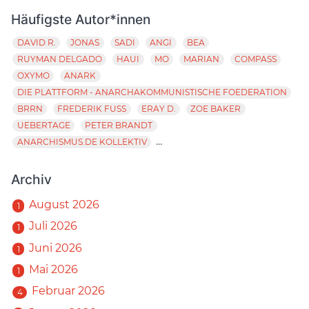
Häufigste Autor*innen
DAVID R.
JONAS
SADI
ANGI
BEA
RUYMAN DELGADO
HAUI
MO
MARIAN
COMPASS
OXYMO
ANARK
DIE PLATTFORM - ANARCHAKOMMUNISTISCHE FOEDERATION
BRRN
FREDERIK FUSS
ERAY D.
ZOE BAKER
UEBERTAGE
PETER BRANDT
...
ANARCHISMUS.DE KOLLEKTIV
Archiv
August 2026
1
Juli 2026
1
Juni 2026
1
Mai 2026
1
Februar 2026
4