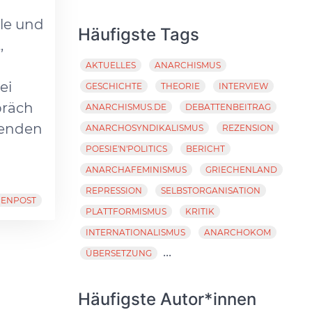
le und
Häufigste Tags
,
AKTUELLES
ANARCHISMUS
ei
GESCHICHTE
THEORIE
INTERVIEW
präch
ANARCHISMUS.DE
DEBATTENBEITRAG
ngenden
ANARCHOSYNDIKALISMUS
REZENSION
POESIE'N'POLITICS
BERICHT
ANARCHAFEMINISMUS
GRIECHENLAND
REPRESSION
SELBSTORGANISATION
HENPOST
PLATTFORMISMUS
KRITIK
INTERNATIONALISMUS
ANARCHOKOM
...
ÜBERSETZUNG
Häufigste Autor*innen