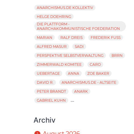
ANARCHISMUS.DE KOLLEKTIV
HELGE DOEHRING
DIE PLATTFORM -
ANARCHAKOMMUNISTISCHE FOEDERATION
MARIAN
RALF DREIS
FREDERIK FUSS
ALFRED MASUR
SADI
PERSPEKTIVE SELBSTVERWALTUNG
BRRN
ZIMMERWALD KOMITEE
CARO
UEBERTAGE
ANNA
ZOE BAKER
DAVID R.
ANARCHISMUS.DE - ALTSEITE
PETER BRANDT
ANARK
...
GABRIEL KUHN
Archiv
August 2026
1