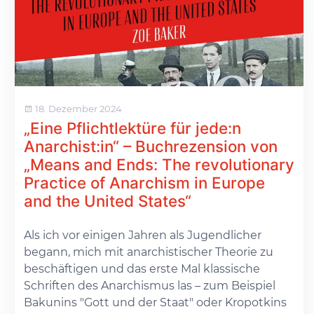
18. Dezember 2024
„Eine Pflichtlektüre für jede:n
Anarchist:in“ – Buchrezension von
„Means and Ends: The revolutionary
Practice of Anarchism in Europe
and the United States“
Als ich vor einigen Jahren als Jugendlicher
begann, mich mit anarchistischer Theorie zu
beschäftigen und das erste Mal klassische
Schriften des Anarchismus las – zum Beispiel
Bakunins "Gott und der Staat" oder Kropotkins