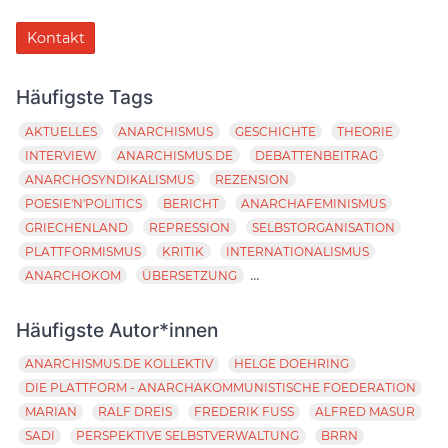
Kontakt
Häufigste Tags
AKTUELLES
ANARCHISMUS
GESCHICHTE
THEORIE
INTERVIEW
ANARCHISMUS.DE
DEBATTENBEITRAG
ANARCHOSYNDIKALISMUS
REZENSION
POESIE'N'POLITICS
BERICHT
ANARCHAFEMINISMUS
GRIECHENLAND
REPRESSION
SELBSTORGANISATION
PLATTFORMISMUS
KRITIK
INTERNATIONALISMUS
...
ANARCHOKOM
ÜBERSETZUNG
Häufigste Autor*innen
ANARCHISMUS.DE KOLLEKTIV
HELGE DOEHRING
DIE PLATTFORM - ANARCHAKOMMUNISTISCHE FOEDERATION
MARIAN
RALF DREIS
FREDERIK FUSS
ALFRED MASUR
SADI
PERSPEKTIVE SELBSTVERWALTUNG
BRRN