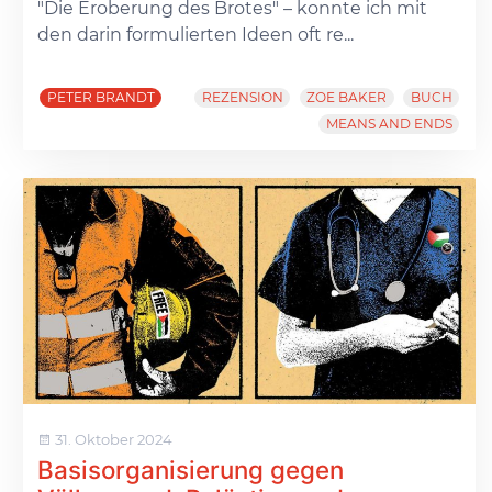
"Die Eroberung des Brotes" – konnte ich mit
den darin formulierten Ideen oft re...
PETER BRANDT
REZENSION
ZOE BAKER
BUCH
MEANS AND ENDS
31. Oktober 2024
Basisorganisierung gegen