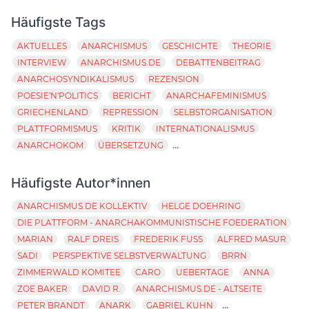
Häufigste Tags
AKTUELLES
ANARCHISMUS
GESCHICHTE
THEORIE
INTERVIEW
ANARCHISMUS.DE
DEBATTENBEITRAG
ANARCHOSYNDIKALISMUS
REZENSION
POESIE'N'POLITICS
BERICHT
ANARCHAFEMINISMUS
GRIECHENLAND
REPRESSION
SELBSTORGANISATION
PLATTFORMISMUS
KRITIK
INTERNATIONALISMUS
...
ANARCHOKOM
ÜBERSETZUNG
Häufigste Autor*innen
ANARCHISMUS.DE KOLLEKTIV
HELGE DOEHRING
DIE PLATTFORM - ANARCHAKOMMUNISTISCHE FOEDERATION
MARIAN
RALF DREIS
FREDERIK FUSS
ALFRED MASUR
SADI
PERSPEKTIVE SELBSTVERWALTUNG
BRRN
ZIMMERWALD KOMITEE
CARO
UEBERTAGE
ANNA
ZOE BAKER
DAVID R.
ANARCHISMUS.DE - ALTSEITE
...
PETER BRANDT
ANARK
GABRIEL KUHN