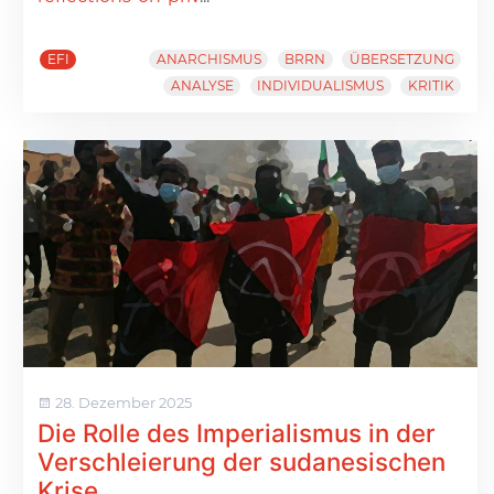
EFI
ANARCHISMUS
BRRN
ÜBERSETZUNG
ANALYSE
INDIVIDUALISMUS
KRITIK
28. Dezember 2025
Die Rolle des Imperialismus in der
Verschleierung der sudanesischen
Krise