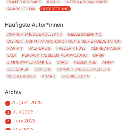
PLATTFORMISMUS
KRITIK
INTERNATIONALISMUS
...
ANARCHOKOM
ÜBERSETZUNG
Häufigste Autor*innen
ANARCHISMUS.DE KOLLEKTIV
HELGE DOEHRING
DIE PLATTFORM - ANARCHAKOMMUNISTISCHE FOEDERATION
MARIAN
RALF DREIS
FREDERIK FUSS
ALFRED MASUR
SADI
PERSPEKTIVE SELBSTVERWALTUNG
BRRN
ZIMMERWALD KOMITEE
CARO
UEBERTAGE
ANNA
ZOE BAKER
DAVID R.
ANARCHISMUS.DE - ALTSEITE
...
PETER BRANDT
ANARK
GABRIEL KUHN
Archiv
August 2026
1
Juli 2026
3
Juni 2026
4
Mai 2026