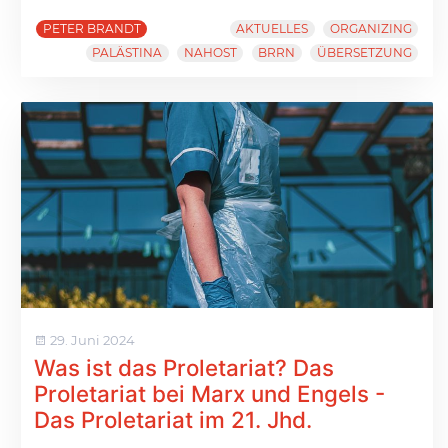
PETER BRANDT
AKTUELLES
ORGANIZING
PALÄSTINA
NAHOST
BRRN
ÜBERSETZUNG
29. Juni 2024
Was ist das Proletariat? Das
Proletariat bei Marx und Engels -
Das Proletariat im 21. Jhd.