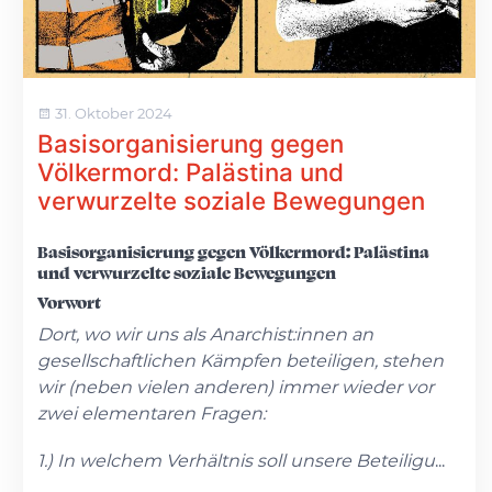
31. Oktober 2024
Basisorganisierung gegen
Völkermord: Palästina und
verwurzelte soziale Bewegungen
Basisorganisierung gegen Völkermord: Palästina
und verwurzelte soziale Bewegungen
Vorwort
Dort, wo wir uns als Anarchist:innen an
gesellschaftlichen Kämpfen beteiligen, stehen
wir (neben vielen anderen) immer wieder vor
zwei elementaren Fragen:
1.) In welchem Verhältnis soll unsere Beteiligu
...