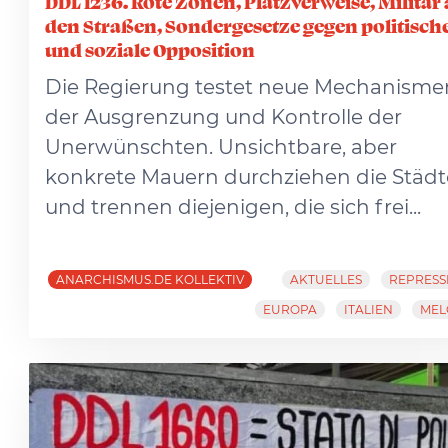
DDL 1236. Rote Zonen, Platzverweise, Militär 
den Straßen, Sondergesetze gegen politisch
und soziale Opposition
Die Regierung testet neue Mechanisme
der Ausgrenzung und Kontrolle der
Unerwünschten. Unsichtbare, aber
konkrete Mauern durchziehen die Städt
und trennen diejenigen, die sich frei...
ANARCHISMUS.DE KOLLEKTIV
AKTUELLES
REPRESS
EUROPA
ITALIEN
MEL