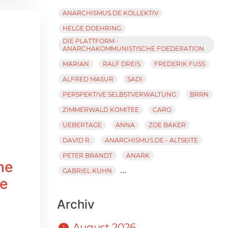
ANARCHISMUS.DE KOLLEKTIV
HELGE DOEHRING
DIE PLATTFORM -
ANARCHAKOMMUNISTISCHE FOEDERATION
MARIAN
RALF DREIS
FREDERIK FUSS
ALFRED MASUR
SADI
PERSPEKTIVE SELBSTVERWALTUNG
BRRN
ZIMMERWALD KOMITEE
CARO
UEBERTAGE
ANNA
ZOE BAKER
DAVID R.
ANARCHISMUS.DE - ALTSEITE
PETER BRANDT
ANARK
he
...
GABRIEL KUHN
he
Archiv
August 2026
1