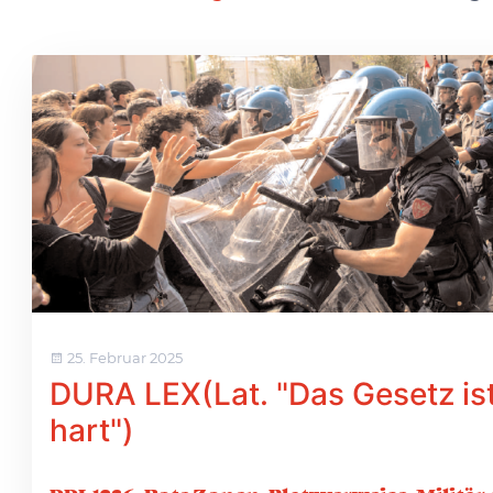
25. Februar 2025
DURA LEX(Lat. "Das Gesetz is
hart")