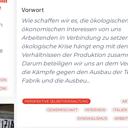
auf
e
Vorwort
Wie schaffen wir es, die ökologische
n
ökonomischen Interessen von uns
Arbeitenden in Verbindung zu setzen
ökologische Krise hängt eng mit den
e
Verhältnissen der Produktion zusa
Darum beteiligen wir uns an dem Ve
die Kämpfe gegen den Ausbau der Te
Fabrik und die Ausbeu
...
ION
ONI
PERSPEKTIVE SELBSTVERWALTUNG
AK
GEWERKSCHAFT
INTERVIEW
ITALIEN
SYNDIKALISMUS
ARBEI