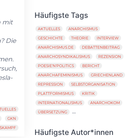
Häufigste Tags
n mit
AKTUELLES
ANARCHISMUS
GESCHICHTE
THEORIE
INTERVIEW
? Die
ANARCHISMUS.DE
DEBATTENBEITRAG
ANARCHOSYNDIKALISMUS
REZENSION
mmen.
POESIE'N'POLITICS
BERICHT
rsuch,
ANARCHAFEMINISMUS
GRIECHENLAND
sla-
REPRESSION
SELBSTORGANISATION
PLATTFORMISMUS
KRITIK
INTERNATIONALISMUS
ANARCHOKOM
TUELLES
...
ÜBERSETZUNG
GKN
TSKAMPF
Häufigste Autor*innen