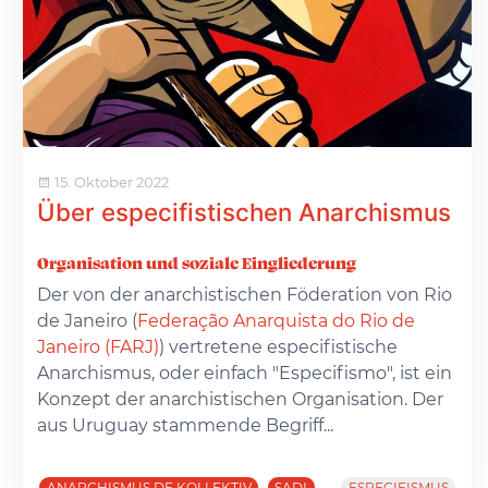
15. Oktober 2022
Über especifistischen Anarchismus
Organisation und soziale Eingliederung
Der von der anarchistischen Föderation von Rio
de Janeiro (
Federação Anarquista do Rio de
Janeiro (FARJ)
) vertretene especifistische
Anarchismus, oder einfach "Especifismo", ist ein
Konzept der anarchistischen Organisation. Der
aus Uruguay stammende Begriff...
ANARCHISMUS.DE KOLLEKTIV
SADI
ESPECIFISMUS