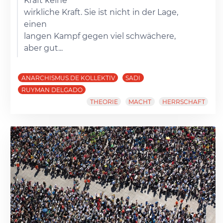
Kraft keine
wirkliche Kraft. Sie ist nicht in der Lage,
einen
langen Kampf gegen viel schwächere,
aber gut...
ANARCHISMUS.DE KOLLEKTIV
SADI
RUYMAN DELGADO
THEORIE
MACHT
HERRSCHAFT