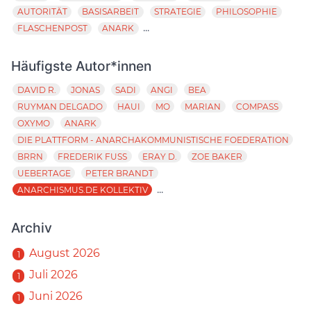
AUTORITÄT
BASISARBEIT
STRATEGIE
PHILOSOPHIE
...
FLASCHENPOST
ANARK
Häufigste Autor*innen
DAVID R.
JONAS
SADI
ANGI
BEA
RUYMAN DELGADO
HAUI
MO
MARIAN
COMPASS
OXYMO
ANARK
DIE PLATTFORM - ANARCHAKOMMUNISTISCHE FOEDERATION
BRRN
FREDERIK FUSS
ERAY D.
ZOE BAKER
UEBERTAGE
PETER BRANDT
...
ANARCHISMUS.DE KOLLEKTIV
Archiv
August 2026
1
Juli 2026
1
Juni 2026
1