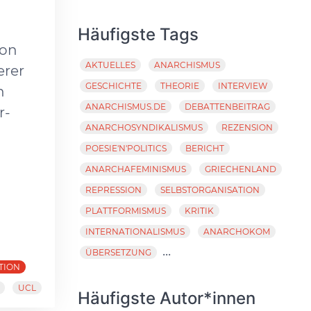
Häufigste Tags
ion
AKTUELLES
ANARCHISMUS
erer
GESCHICHTE
THEORIE
INTERVIEW
n
ANARCHISMUS.DE
DEBATTENBEITRAG
r-
ANARCHOSYNDIKALISMUS
REZENSION
POESIE'N'POLITICS
BERICHT
ANARCHAFEMINISMUS
GRIECHENLAND
REPRESSION
SELBSTORGANISATION
PLATTFORMISMUS
KRITIK
INTERNATIONALISMUS
ANARCHOKOM
...
ÜBERSETZUNG
TION
UCL
Häufigste Autor*innen