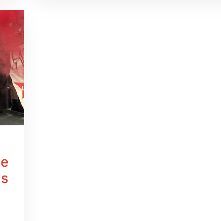
ie
Es