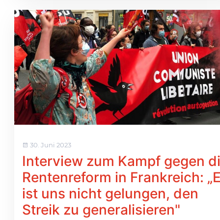
30. Juni 2023
Interview zum Kampf gegen d
Rentenreform in Frankreich: „
ist uns nicht gelungen, den
Streik zu generalisieren"