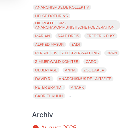
ANARCHISMUS.DE KOLLEKTIV
HELGE DOEHRING
DIE PLATTFORM -
ANARCHAKOMMUNISTISCHE FOEDERATION
MARIAN
RALF DREIS
FREDERIK FUSS
ALFRED MASUR
SADI
PERSPEKTIVE SELBSTVERWALTUNG
BRRN
ZIMMERWALD KOMITEE
CARO
UEBERTAGE
ANNA
ZOE BAKER
DAVID R.
ANARCHISMUS.DE - ALTSEITE
PETER BRANDT
ANARK
...
GABRIEL KUHN
Archiv
August 2026
1