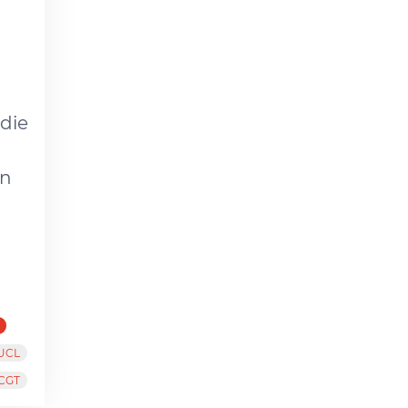
die
en
UCL
CGT