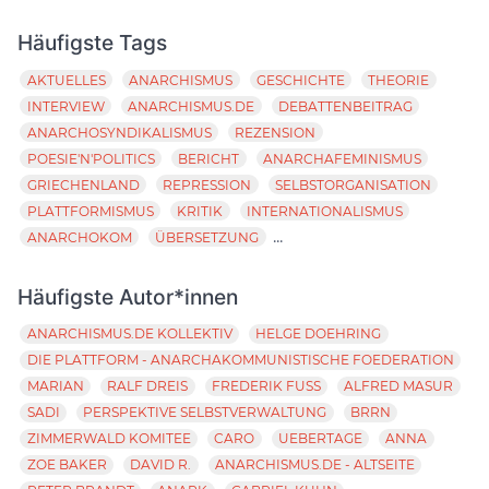
Häufigste Tags
AKTUELLES
ANARCHISMUS
GESCHICHTE
THEORIE
INTERVIEW
ANARCHISMUS.DE
DEBATTENBEITRAG
ANARCHOSYNDIKALISMUS
REZENSION
POESIE'N'POLITICS
BERICHT
ANARCHAFEMINISMUS
GRIECHENLAND
REPRESSION
SELBSTORGANISATION
PLATTFORMISMUS
KRITIK
INTERNATIONALISMUS
...
ANARCHOKOM
ÜBERSETZUNG
Häufigste Autor*innen
ANARCHISMUS.DE KOLLEKTIV
HELGE DOEHRING
DIE PLATTFORM - ANARCHAKOMMUNISTISCHE FOEDERATION
MARIAN
RALF DREIS
FREDERIK FUSS
ALFRED MASUR
SADI
PERSPEKTIVE SELBSTVERWALTUNG
BRRN
ZIMMERWALD KOMITEE
CARO
UEBERTAGE
ANNA
ZOE BAKER
DAVID R.
ANARCHISMUS.DE - ALTSEITE