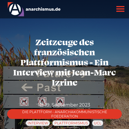
Zeitzeuge des
französischen
Plattformismus - Ein
Interview mit Jean-Marc
Izrine
19. September 2023
DIE PLATTFORM - ANARCHAKOMMUNISTISCHE
FOEDERATION
INTERVIEW
PLATTFORMISMUS
UCL