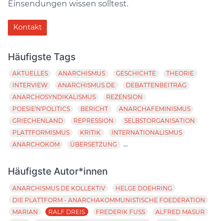
Einsendungen wissen solltest.
Kontakt
Häufigste Tags
AKTUELLES
ANARCHISMUS
GESCHICHTE
THEORIE
INTERVIEW
ANARCHISMUS.DE
DEBATTENBEITRAG
ANARCHOSYNDIKALISMUS
REZENSION
POESIE'N'POLITICS
BERICHT
ANARCHAFEMINISMUS
GRIECHENLAND
REPRESSION
SELBSTORGANISATION
PLATTFORMISMUS
KRITIK
INTERNATIONALISMUS
...
ANARCHOKOM
ÜBERSETZUNG
Häufigste Autor*innen
ANARCHISMUS.DE KOLLEKTIV
HELGE DOEHRING
DIE PLATTFORM - ANARCHAKOMMUNISTISCHE FOEDERATION
MARIAN
RALF DREIS
FREDERIK FUSS
ALFRED MASUR