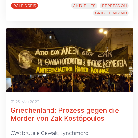
RALF DREIS
AKTUELLES
REPRESSION
GRIECHENLAND
23. Mai 2022
Griechenland: Prozess gegen die
Mörder von Zak Kostópoulos
CW: brutale Gewalt, Lynchmord