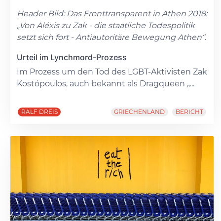
Header Bild: Das Fronttransparent in Athen 2018:
„Von Aléxis zu Zak - die staatliche Todespolitik
setzt sich fort - Antiautoritäre Bewegung Athen“
.
Urteil im Lynchmord-Prozess
Im Prozess um den Tod des LGBT-Aktivisten Zak
Kostópoulos, auch bekannt als Dragqueen „...
RALF DREIS
GRIECHENLAND
BERICHT