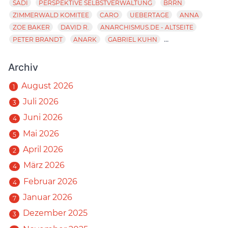
SADI
PERSPEKTIVE SELBSTVERWALTUNG
BRRN
ZIMMERWALD KOMITEE
CARO
UEBERTAGE
ANNA
ZOE BAKER
DAVID R.
ANARCHISMUS.DE - ALTSEITE
...
PETER BRANDT
ANARK
GABRIEL KUHN
Archiv
August 2026
1
Juli 2026
3
Juni 2026
4
Mai 2026
5
April 2026
2
März 2026
4
Februar 2026
4
Januar 2026
7
Dezember 2025
3