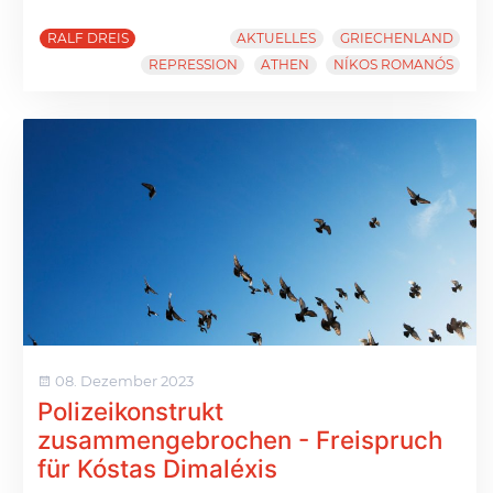
RALF DREIS
AKTUELLES
GRIECHENLAND
REPRESSION
ATHEN
NÍKOS ROMANÓS
08. Dezember 2023
Polizeikonstrukt
zusammengebrochen - Freispruch
für Kóstas Dimaléxis