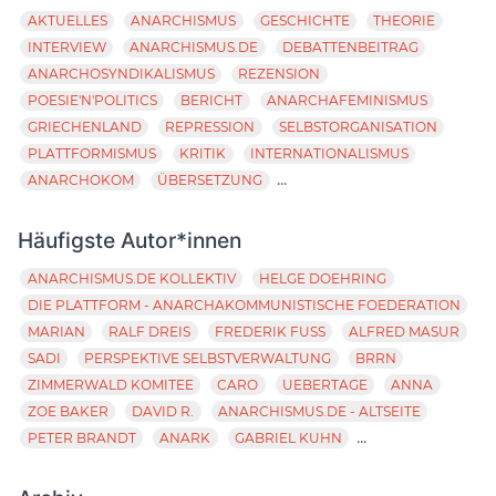
AKTUELLES
ANARCHISMUS
GESCHICHTE
THEORIE
INTERVIEW
ANARCHISMUS.DE
DEBATTENBEITRAG
ANARCHOSYNDIKALISMUS
REZENSION
POESIE'N'POLITICS
BERICHT
ANARCHAFEMINISMUS
GRIECHENLAND
REPRESSION
SELBSTORGANISATION
PLATTFORMISMUS
KRITIK
INTERNATIONALISMUS
...
ANARCHOKOM
ÜBERSETZUNG
Häufigste Autor*innen
ANARCHISMUS.DE KOLLEKTIV
HELGE DOEHRING
DIE PLATTFORM - ANARCHAKOMMUNISTISCHE FOEDERATION
MARIAN
RALF DREIS
FREDERIK FUSS
ALFRED MASUR
SADI
PERSPEKTIVE SELBSTVERWALTUNG
BRRN
ZIMMERWALD KOMITEE
CARO
UEBERTAGE
ANNA
ZOE BAKER
DAVID R.
ANARCHISMUS.DE - ALTSEITE
...
PETER BRANDT
ANARK
GABRIEL KUHN