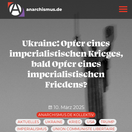
Ukraine: Opfer eines
imperialistischen Krieges,
bald Opfer eines
imperialistischen
Friedens?
10. März 2025
ANARCHISMUS.DE KOLLEKTIV
AKTUELLES
UKRAINE
KRIEG
USA
TRUMP
IMPERIALISMUS
UNION COMMUNISTE LIBERTAIRE