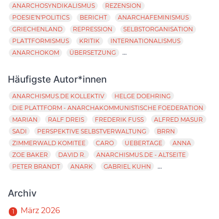
ANARCHOSYNDIKALISMUS
REZENSION
POESIE'N'POLITICS
BERICHT
ANARCHAFEMINISMUS
GRIECHENLAND
REPRESSION
SELBSTORGANISATION
PLATTFORMISMUS
KRITIK
INTERNATIONALISMUS
...
ANARCHOKOM
ÜBERSETZUNG
Häufigste Autor*innen
ANARCHISMUS.DE KOLLEKTIV
HELGE DOEHRING
DIE PLATTFORM - ANARCHAKOMMUNISTISCHE FOEDERATION
MARIAN
RALF DREIS
FREDERIK FUSS
ALFRED MASUR
SADI
PERSPEKTIVE SELBSTVERWALTUNG
BRRN
ZIMMERWALD KOMITEE
CARO
UEBERTAGE
ANNA
ZOE BAKER
DAVID R.
ANARCHISMUS.DE - ALTSEITE
...
PETER BRANDT
ANARK
GABRIEL KUHN
Archiv
März 2026
1