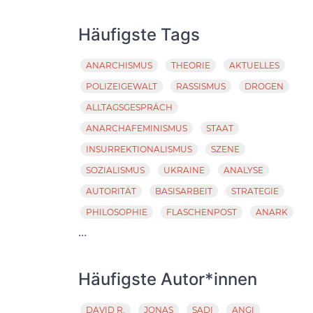
Häufigste Tags
ANARCHISMUS
THEORIE
AKTUELLES
POLIZEIGEWALT
RASSISMUS
DROGEN
ALLTAGSGESPRÄCH
ANARCHAFEMINISMUS
STAAT
INSURREKTIONALISMUS
SZENE
SOZIALISMUS
UKRAINE
ANALYSE
AUTORITÄT
BASISARBEIT
STRATEGIE
PHILOSOPHIE
FLASCHENPOST
ANARK
...
Häufigste Autor*innen
DAVID R.
JONAS
SADI
ANGI