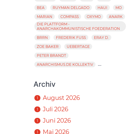
BEA
RUYMAN DELGADO
HAUI
MO
MARIAN
COMPASS
OXYMO
ANARK
DIE PLATTFORM -
ANARCHAKOMMUNISTISCHE FOEDERATION
BRRN
FREDERIK FUSS
ERAY D.
ZOE BAKER
UEBERTAGE
PETER BRANDT
...
ANARCHISMUS.DE KOLLEKTIV
Archiv
August 2026
1
Juli 2026
1
Juni 2026
1
Mai 2026
1