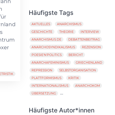
 dann
n
Häufigste Tags
für
rnland
AKTUELLES
ANARCHISMUS
s
GESCHICHTE
THEORIE
INTERVIEW
entrum
ANARCHISMUS.DE
DEBATTENBEITRAG
oxer
ANARCHOSYNDIKALISMUS
REZENSION
POESIE'N'POLITICS
BERICHT
ANARCHAFEMINISMUS
GRIECHENLAND
REPRESSION
SELBSTORGANISATION
ETRISTIK
PLATTFORMISMUS
KRITIK
INTERNATIONALISMUS
ANARCHOKOM
...
ÜBERSETZUNG
Häufigste Autor*innen