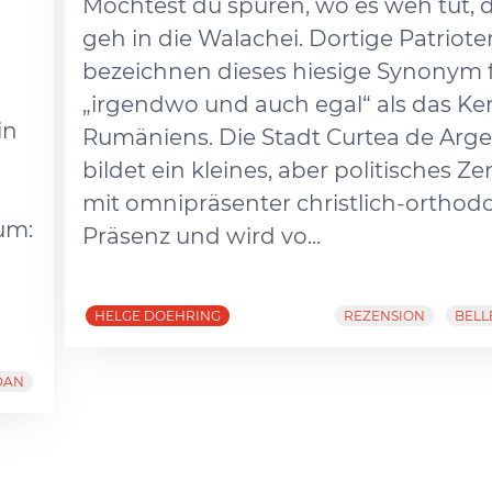
Möchtest du spüren, wo es weh tut,
geh in die Walachei. Dortige Patriote
bezeichnen dieses hiesige Synonym 
„irgendwo und auch egal“ als das Ke
in
Rumäniens. Die Stadt Curtea de Arge
bildet ein kleines, aber politisches Z
mit omnipräsenter christlich-orthod
um:
Präsenz und wird vo...
HELGE DOEHRING
REZENSION
BELL
DAN