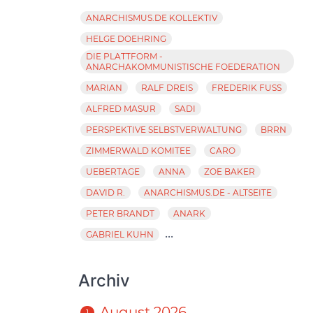
ANARCHISMUS.DE KOLLEKTIV
HELGE DOEHRING
DIE PLATTFORM -
ANARCHAKOMMUNISTISCHE FOEDERATION
MARIAN
RALF DREIS
FREDERIK FUSS
ALFRED MASUR
SADI
PERSPEKTIVE SELBSTVERWALTUNG
BRRN
ZIMMERWALD KOMITEE
CARO
UEBERTAGE
ANNA
ZOE BAKER
DAVID R.
ANARCHISMUS.DE - ALTSEITE
PETER BRANDT
ANARK
...
GABRIEL KUHN
Archiv
August 2026
1