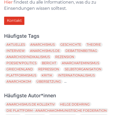
Hier
findest du alle Informationen, was du zu
Einsendungen wissen solltest.
Kontakt
Häufigste Tags
AKTUELLES
ANARCHISMUS
GESCHICHTE
THEORIE
INTERVIEW
ANARCHISMUS.DE
DEBATTENBEITRAG
ANARCHOSYNDIKALISMUS
REZENSION
POESIE'N'POLITICS
BERICHT
ANARCHAFEMINISMUS
GRIECHENLAND
REPRESSION
SELBSTORGANISATION
PLATTFORMISMUS
KRITIK
INTERNATIONALISMUS
...
ANARCHOKOM
ÜBERSETZUNG
Häufigste Autor*innen
ANARCHISMUS.DE KOLLEKTIV
HELGE DOEHRING
DIE PLATTFORM - ANARCHAKOMMUNISTISCHE FOEDERATION