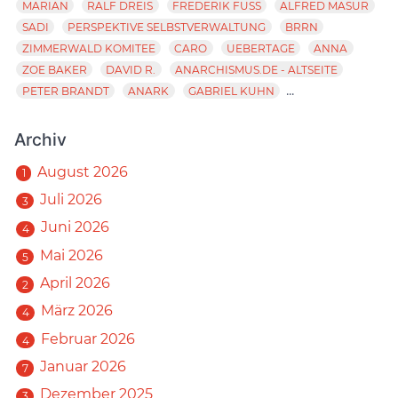
MARIAN
RALF DREIS
FREDERIK FUSS
ALFRED MASUR
SADI
PERSPEKTIVE SELBSTVERWALTUNG
BRRN
ZIMMERWALD KOMITEE
CARO
UEBERTAGE
ANNA
ZOE BAKER
DAVID R.
ANARCHISMUS.DE - ALTSEITE
...
PETER BRANDT
ANARK
GABRIEL KUHN
Archiv
August 2026
1
Juli 2026
3
Juni 2026
4
Mai 2026
5
April 2026
2
März 2026
4
Februar 2026
4
Januar 2026
7
Dezember 2025
3