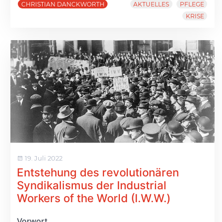
CHRISTIAN DANCKWORTH
AKTUELLES
PFLEGE
KRISE
19. Juli 2022
Entstehung des revolutionären
Syndikalismus der Industrial
Workers of the World (I.W.W.)
Vorwort