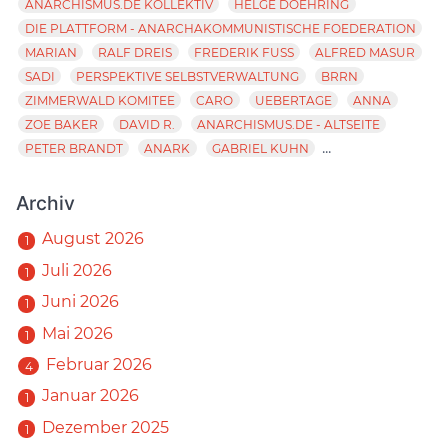
ANARCHISMUS.DE KOLLEKTIV
HELGE DOEHRING
DIE PLATTFORM - ANARCHAKOMMUNISTISCHE FOEDERATION
MARIAN
RALF DREIS
FREDERIK FUSS
ALFRED MASUR
SADI
PERSPEKTIVE SELBSTVERWALTUNG
BRRN
ZIMMERWALD KOMITEE
CARO
UEBERTAGE
ANNA
ZOE BAKER
DAVID R.
ANARCHISMUS.DE - ALTSEITE
...
PETER BRANDT
ANARK
GABRIEL KUHN
Archiv
August 2026
1
Juli 2026
1
Juni 2026
1
Mai 2026
1
Februar 2026
4
Januar 2026
1
Dezember 2025
1