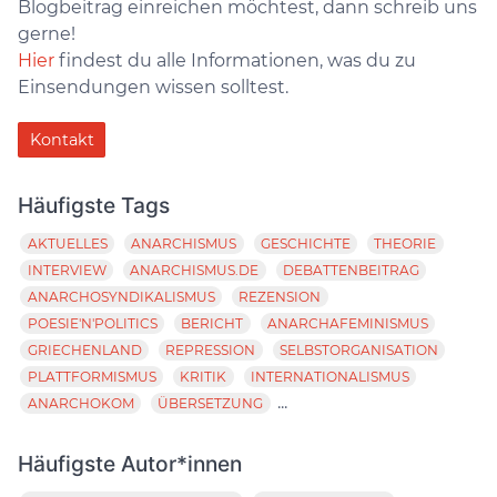
Blogbeitrag einreichen möchtest, dann schreib uns
gerne!
Hier
findest du alle Informationen, was du zu
Einsendungen wissen solltest.
Kontakt
Häufigste Tags
AKTUELLES
ANARCHISMUS
GESCHICHTE
THEORIE
INTERVIEW
ANARCHISMUS.DE
DEBATTENBEITRAG
ANARCHOSYNDIKALISMUS
REZENSION
POESIE'N'POLITICS
BERICHT
ANARCHAFEMINISMUS
GRIECHENLAND
REPRESSION
SELBSTORGANISATION
PLATTFORMISMUS
KRITIK
INTERNATIONALISMUS
...
ANARCHOKOM
ÜBERSETZUNG
Häufigste Autor*innen