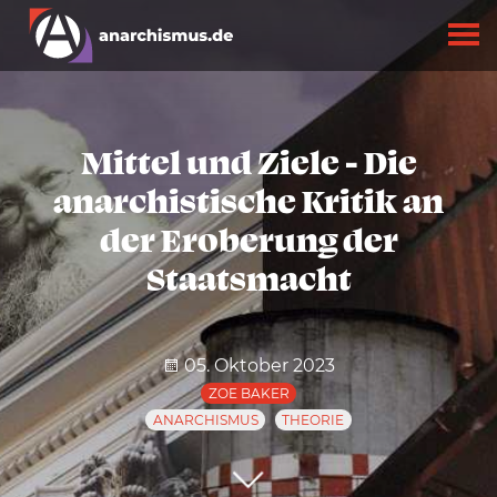
Mittel und Ziele - Die
anarchistische Kritik an
der Eroberung der
Staatsmacht
05. Oktober 2023
ZOE BAKER
ANARCHISMUS
THEORIE