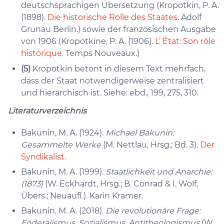
deutschsprachigen Übersetzung (Kropotkin, P. A.
(1898).
Die historische Rolle des Staates.
Adolf
Grunau Berlin.) sowie der französischen Ausgabe
von 1906 (Kropotkine, P. A. (1906).
L’ État: Son rôle
historique
. Temps Nouveaux.)
(5)
Kropotkin betont in diesem Text mehrfach,
dass der Staat notwendigerweise zentralisiert
und hierarchisch ist. Siehe: ebd., 199, 275, 310.
Literaturverzeichnis
Bakunin, M. A. (1924).
Michael Bakunin:
Gesammelte Werke
(M. Nettlau, Hrsg.; Bd. 3).
Der
Syndikalist
.
Bakunin, M. A. (1999).
Staatlichkeit und Anarchie:
(1873)
(W. Eckhardt, Hrsg.; B. Conrad & I. Wolf,
Übers.; Neuaufl.). Karin Kramer.
Bakunin, M. A. (2018).
Die revolutionäre Frage:
Föderalismus, Sozialismus, Antitheologismus
(W.