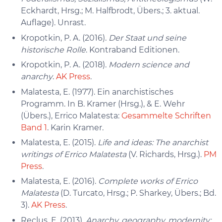
Eckhardt, Hrsg.; M. Halfbrodt, Übers.; 3. aktual.
Auflage). Unrast.
Kropotkin, P. A. (2016).
Der Staat und seine
historische Rolle
. Kontraband Editionen.
Kropotkin, P. A. (2018).
Modern science and
anarchy
.
AK Press
.
Malatesta, E. (1977). Ein anarchistisches
Programm. In B. Kramer (Hrsg.), & E. Wehr
(Übers.), Errico Malatesta:
Gesammelte Schriften
Band 1
. Karin Kramer.
Malatesta, E. (2015).
Life and ideas: The anarchist
writings of Errico Malatesta
(V. Richards, Hrsg.).
PM
Press
.
Malatesta, E. (2016).
Complete works of Errico
Malatesta
(D. Turcato, Hrsg.; P. Sharkey, Übers.; Bd.
3).
AK Press
.
Reclus, E. (2013).
Anarchy, geography, modernity: