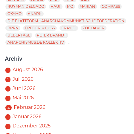
RUYMAN DELGADO
HAUI
MO
MARIAN
COMPASS
OXYMO
ANARK
DIE PLATTFORM - ANARCHAKOMMUNISTISCHE FOEDERATION
BRRN
FREDERIK FUSS
ERAY D.
ZOE BAKER
UEBERTAGE
PETER BRANDT
...
ANARCHISMUS.DE KOLLEKTIV
Archiv
August 2026
1
Juli 2026
1
Juni 2026
1
Mai 2026
1
Februar 2026
4
Januar 2026
1
Dezember 2025
1