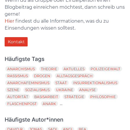
Wenn du als Gruppe oder Einzelperson einen
Blogbeitrag einreichen möchtest, dann schreib uns
gerne!
Hier
findest du alle Informationen, was du zu
Einsendungen wissen solltest.
Kontakt
Häufigste Tags
ANARCHISMUS
THEORIE
AKTUELLES
POLIZEIGEWALT
RASSISMUS
DROGEN
ALLTAGSGESPRÄCH
ANARCHAFEMINISMUS
STAAT
INSURREKTIONALISMUS
SZENE
SOZIALISMUS
UKRAINE
ANALYSE
AUTORITÄT
BASISARBEIT
STRATEGIE
PHILOSOPHIE
...
FLASCHENPOST
ANARK
Häufigste Autor*innen
DAVID R.
JONAS
SADI
ANGI
BEA