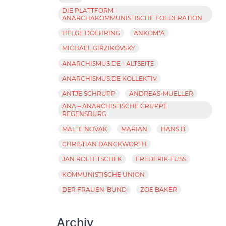
DIE PLATTFORM -
ANARCHAKOMMUNISTISCHE FOEDERATION
HELGE DOEHRING
ANKOM*A
MICHAEL GIRZIKOVSKY
ANARCHISMUS.DE - ALTSEITE
ANARCHISMUS.DE KOLLEKTIV
ANTJE SCHRUPP
ANDREAS-MUELLER
ANA – ANARCHISTISCHE GRUPPE
REGENSBURG
MALTE NOVAK
MARIAN
HANS B
CHRISTIAN DANCKWORTH
JAN ROLLETSCHEK
FREDERIK FUSS
KOMMUNISTISCHE UNION
DER FRAUEN-BUND
ZOE BAKER
Archiv