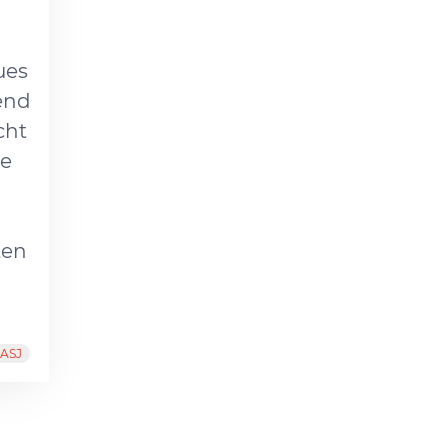
ues
end
cht
ie
ten
ASJ