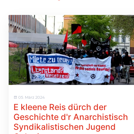
05. März 2024
E kleene Reis dürch der
Geschichte d'r Anarchistisch
Syndikalistischen Jugend