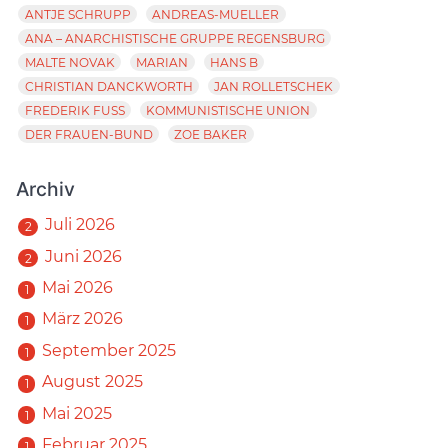
ANTJE SCHRUPP
ANDREAS-MUELLER
ANA – ANARCHISTISCHE GRUPPE REGENSBURG
MALTE NOVAK
MARIAN
HANS B
CHRISTIAN DANCKWORTH
JAN ROLLETSCHEK
FREDERIK FUSS
KOMMUNISTISCHE UNION
DER FRAUEN-BUND
ZOE BAKER
Archiv
Juli 2026
2
Juni 2026
2
Mai 2026
1
März 2026
1
September 2025
1
August 2025
1
Mai 2025
1
Februar 2025
1