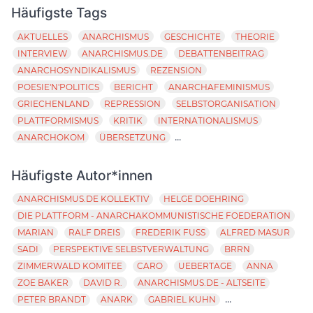
Häufigste Tags
AKTUELLES
ANARCHISMUS
GESCHICHTE
THEORIE
INTERVIEW
ANARCHISMUS.DE
DEBATTENBEITRAG
ANARCHOSYNDIKALISMUS
REZENSION
POESIE'N'POLITICS
BERICHT
ANARCHAFEMINISMUS
GRIECHENLAND
REPRESSION
SELBSTORGANISATION
PLATTFORMISMUS
KRITIK
INTERNATIONALISMUS
...
ANARCHOKOM
ÜBERSETZUNG
Häufigste Autor*innen
ANARCHISMUS.DE KOLLEKTIV
HELGE DOEHRING
DIE PLATTFORM - ANARCHAKOMMUNISTISCHE FOEDERATION
MARIAN
RALF DREIS
FREDERIK FUSS
ALFRED MASUR
SADI
PERSPEKTIVE SELBSTVERWALTUNG
BRRN
ZIMMERWALD KOMITEE
CARO
UEBERTAGE
ANNA
ZOE BAKER
DAVID R.
ANARCHISMUS.DE - ALTSEITE
...
PETER BRANDT
ANARK
GABRIEL KUHN