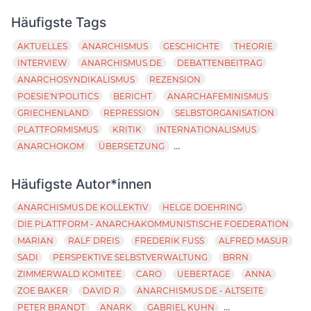
Häufigste Tags
AKTUELLES
ANARCHISMUS
GESCHICHTE
THEORIE
INTERVIEW
ANARCHISMUS.DE
DEBATTENBEITRAG
ANARCHOSYNDIKALISMUS
REZENSION
POESIE'N'POLITICS
BERICHT
ANARCHAFEMINISMUS
GRIECHENLAND
REPRESSION
SELBSTORGANISATION
PLATTFORMISMUS
KRITIK
INTERNATIONALISMUS
...
ANARCHOKOM
ÜBERSETZUNG
Häufigste Autor*innen
ANARCHISMUS.DE KOLLEKTIV
HELGE DOEHRING
DIE PLATTFORM - ANARCHAKOMMUNISTISCHE FOEDERATION
MARIAN
RALF DREIS
FREDERIK FUSS
ALFRED MASUR
SADI
PERSPEKTIVE SELBSTVERWALTUNG
BRRN
ZIMMERWALD KOMITEE
CARO
UEBERTAGE
ANNA
ZOE BAKER
DAVID R.
ANARCHISMUS.DE - ALTSEITE
...
PETER BRANDT
ANARK
GABRIEL KUHN