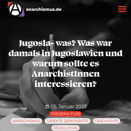
Jugosla- was? Was war
damals in Jugoslawien und
warum sollte es
AnarchistInnen
interessieren?
05. Januar 2023
FREDERIK FUSS
ANARCHISMUS
DIREKTE DEMOKRATIE
GESCHICHTE
REVOLUTION