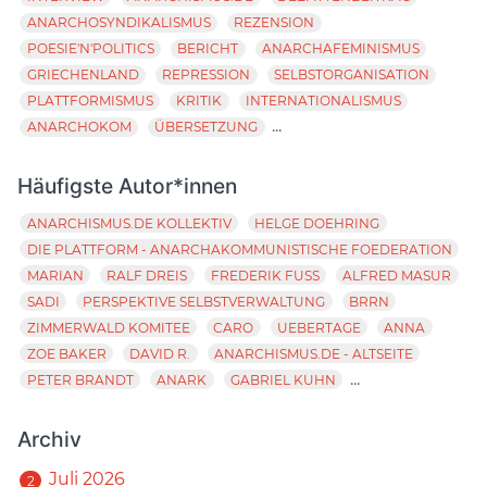
ANARCHOSYNDIKALISMUS
REZENSION
POESIE'N'POLITICS
BERICHT
ANARCHAFEMINISMUS
GRIECHENLAND
REPRESSION
SELBSTORGANISATION
PLATTFORMISMUS
KRITIK
INTERNATIONALISMUS
...
ANARCHOKOM
ÜBERSETZUNG
Häufigste Autor*innen
ANARCHISMUS.DE KOLLEKTIV
HELGE DOEHRING
DIE PLATTFORM - ANARCHAKOMMUNISTISCHE FOEDERATION
MARIAN
RALF DREIS
FREDERIK FUSS
ALFRED MASUR
SADI
PERSPEKTIVE SELBSTVERWALTUNG
BRRN
ZIMMERWALD KOMITEE
CARO
UEBERTAGE
ANNA
ZOE BAKER
DAVID R.
ANARCHISMUS.DE - ALTSEITE
...
PETER BRANDT
ANARK
GABRIEL KUHN
Archiv
Juli 2026
2