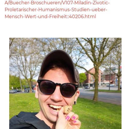
A/Buecher-Broschueren/V107-Miladin-Zivotic-
Proletarischer-Humanismus-Studien-ueber-
Mensch-Wert-und-Freiheit::40206.html