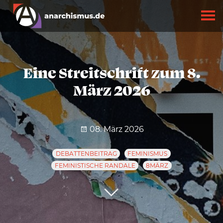
Eine Streitschrift zum 8.
März 2026
08. März 2026
DEBATTENBEITRAG
FEMINISMUS
FEMINISTISCHE RANDALE
8MÄRZ