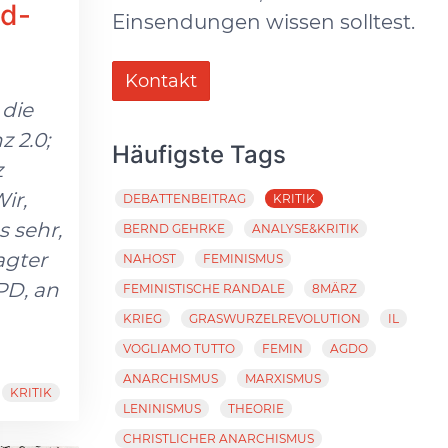
ld-
Einsendungen wissen solltest.
Kontakt
 die
 2.0;
Häufigste Tags
z
ir,
DEBATTENBEITRAG
KRITIK
 sehr,
BERND GEHRKE
ANALYSE&KRITIK
agter
NAHOST
FEMINISMUS
PD, an
FEMINISTISCHE RANDALE
8MÄRZ
KRIEG
GRASWURZELREVOLUTION
IL
VOGLIAMO TUTTO
FEMIN
AGDO
ANARCHISMUS
MARXISMUS
KRITIK
LENINISMUS
THEORIE
CHRISTLICHER ANARCHISMUS