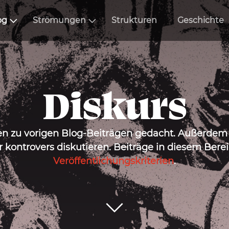
og
Strömungen
Strukturen
Geschichte
Diskurs
en zu vorigen Blog-Beiträgen gedacht. Außerdem v
r kontrovers diskutieren. Beiträge in diesem Bere
Veröffentlichungskriterien
.