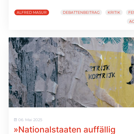
ALFRED MASUR
DEBATTENBEITRAG
KRITIK
FE
A
06. Mai 2025
»Nationalstaaten auffällig