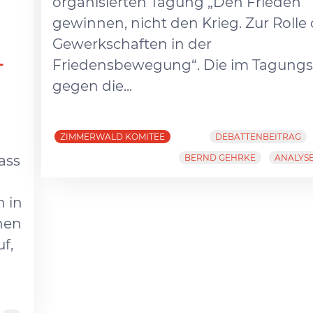
organisierten Tagung „Den Frieden
gewinnen, nicht den Krieg. Zur Rolle 
Gewerkschaften in der
L
Friedensbewegung“. Die im Tagung
gegen die...
ZIMMERWALD KOMITEE
DEBATTENBEITRAG
ass
BERND GEHRKE
ANALYSE
n in
onen
f,