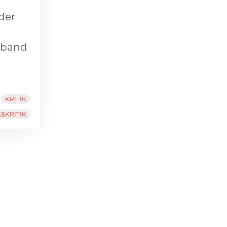
der
sband
KRITIK
&KRITIK