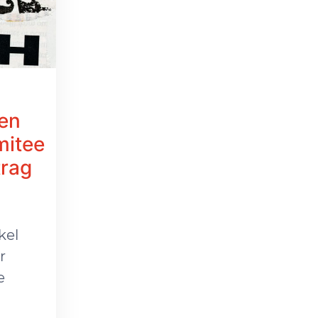
ren
mitee
trag
kel
r
e