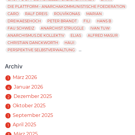
DIE PLATTFORM - ANARCHAKOMMUNISTISCHE FOEDERATION
CARO
RALF DREIS
ROUVÍKONAS
MARIAN
DREIKAESEHOCH
PETER BRANDT
FILI
HANS B
FAU SCHWEIZ
ANARCHIST STRUGGLE
IVAN TUW
ANARCHISMUS.DE KOLLEKTIV
ELIAS
ALFRED MASUR
CHRISTIAN DANCKWORTH
HAUI
...
PERSPEKTIVE SELBSTVERWALTUNG
Archiv
März 2026
1
Januar 2026
4
Dezember 2025
2
Oktober 2025
1
September 2025
1
April 2025
1
März 2025
3