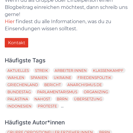
Wenn du als Gruppe oder Einzelperson einen
Blogbeitrag einreichen möchtest, dann schreib uns
gerne!
Hier
findest du alle Informationen, was du zu
Einsendungen wissen solltest.
Kontakt
Häufigste Tags
AKTUELLES
STREIK
ARBEITER:INNEN
KLASSENKAMPF
WAHLEN
SPANIEN
UKRAINE
FRIEDENSPOLITIK
GRIECHENLAND
BERICHT
ANARCHISMUS.DE
BUNDESTAG
PARLAMENTARISMUS
ORGANIZING
PALÄSTINA
NAHOST
BRRN
ÜBERSETZUNG
...
INDONESIEN
PROTESTE
Häufigste Autor*innen
GRUPPE OPPOSITIONELLER ERZIEHER:INNEN
BRRN