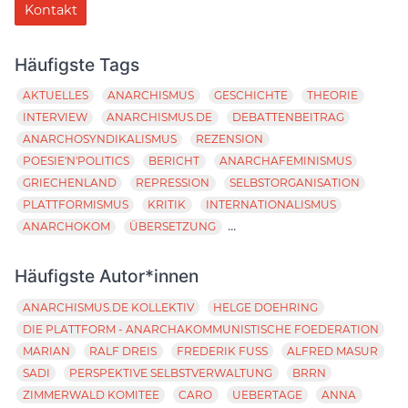
Kontakt
Häufigste Tags
AKTUELLES
ANARCHISMUS
GESCHICHTE
THEORIE
INTERVIEW
ANARCHISMUS.DE
DEBATTENBEITRAG
ANARCHOSYNDIKALISMUS
REZENSION
POESIE'N'POLITICS
BERICHT
ANARCHAFEMINISMUS
GRIECHENLAND
REPRESSION
SELBSTORGANISATION
PLATTFORMISMUS
KRITIK
INTERNATIONALISMUS
...
ANARCHOKOM
ÜBERSETZUNG
Häufigste Autor*innen
ANARCHISMUS.DE KOLLEKTIV
HELGE DOEHRING
DIE PLATTFORM - ANARCHAKOMMUNISTISCHE FOEDERATION
MARIAN
RALF DREIS
FREDERIK FUSS
ALFRED MASUR
SADI
PERSPEKTIVE SELBSTVERWALTUNG
BRRN
ZIMMERWALD KOMITEE
CARO
UEBERTAGE
ANNA