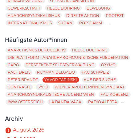
KLIMABEWEGUNG
SELBSTORGANISATION
GEWERKSCHAFT
HELGE DÖHRING
BEWEGUNG
ANARCHOSYNDIKALISMUS
DIREKTE AKTION
PROTEST
...
INTERNATIONALISMUS
SUDAN
POTSDAMM
Häufigste Autor*innen
ANARCHISMUS.DE KOLLEKTIV
HELGE DOEHRING
DIE PLATTFORM - ANARCHAKOMMUNISTISCHE FOEDERATION
CARO
PERSPEKTIVE SELBSTVERWALTUNG
OXYMO
RALF DREIS
RUYMAN DELGADO
FAU SCHWEIZ
PETER BRANDT
YAVOR TARINSKI
AUF DER SUCHE
CONTRASTE
SYFO
WIENER ARBEITERINNEN SYNDIKAT
ANARCHOSYNDIKALISTISCHE JUGEND WIEN
FAU KOBLENZ
...
IWW ÖSTERREICH
LA BANDA VAGA
RADIO ALERTA
Archiv
August 2026
1