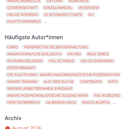
ANARCHISMUS.DE
OFFLINE
KONGRESS
GEWERKSCHAFT
EINZELHANDEL
INTERVIEW
HELGE DÖHRING
DI SCHWARZI CHATZ
KU
...
PLATTFORMISMUS
Häufigste Autor*innen
CARO
PERSPEKTIVE SELBSTVERWALTUNG
ANARCHISMUS.DE KOLLEKTIV
OXYMO
RALF DREIS
RUYMAN DELGADO
FAU SCHWEIZ
HELGE DOEHRING
PETER BRANDT
DIE PLATTFORM - ANARCHAKOMMUNISTISCHE FOEDERATION
YAVOR TARINSKI
AUF DER SUCHE
CONTRASTE
SYFO
WIENER ARBEITERINNEN SYNDIKAT
ANARCHOSYNDIKALISTISCHE JUGEND WIEN
FAU KOBLENZ
...
IWW ÖSTERREICH
LA BANDA VAGA
RADIO ALERTA
Archiv
August 2026
1