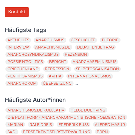
Kontakt
Häufigste Tags
AKTUELLES
ANARCHISMUS
GESCHICHTE
THEORIE
INTERVIEW
ANARCHISMUS.DE
DEBATTENBEITRAG
ANARCHOSYNDIKALISMUS
REZENSION
POESIE'N'POLITICS
BERICHT
ANARCHAFEMINISMUS
GRIECHENLAND
REPRESSION
SELBSTORGANISATION
PLATTFORMISMUS
KRITIK
INTERNATIONALISMUS
...
ANARCHOKOM
ÜBERSETZUNG
Häufigste Autor*innen
ANARCHISMUS.DE KOLLEKTIV
HELGE DOEHRING
DIE PLATTFORM - ANARCHAKOMMUNISTISCHE FOEDERATION
MARIAN
RALF DREIS
FREDERIK FUSS
ALFRED MASUR
SADI
PERSPEKTIVE SELBSTVERWALTUNG
BRRN