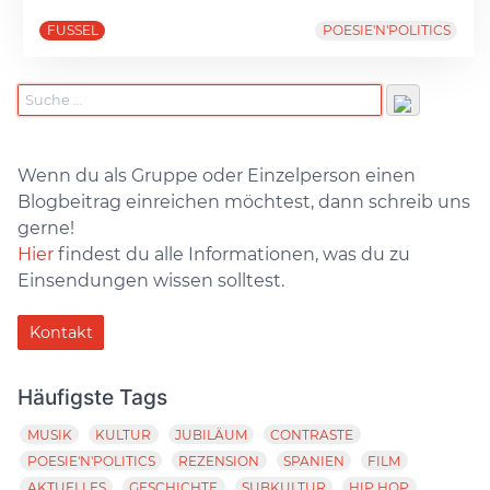
FUSSEL
POESIE'N'POLITICS
Wenn du als Gruppe oder Einzelperson einen
Blogbeitrag einreichen möchtest, dann schreib uns
gerne!
Hier
findest du alle Informationen, was du zu
Einsendungen wissen solltest.
Kontakt
Häufigste Tags
MUSIK
KULTUR
JUBILÄUM
CONTRASTE
POESIE'N'POLITICS
REZENSION
SPANIEN
FILM
AKTUELLES
GESCHICHTE
SUBKULTUR
HIP HOP