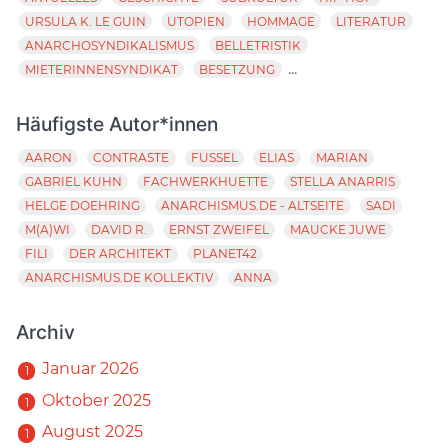
URSULA K. LE GUIN
UTOPIEN
HOMMAGE
LITERATUR
ANARCHOSYNDIKALISMUS
BELLETRISTIK
...
MIETERINNENSYNDIKAT
BESETZUNG
Häufigste Autor*innen
AARON
CONTRASTE
FUSSEL
ELIAS
MARIAN
GABRIEL KUHN
FACHWERKHUETTE
STELLA ANARRIS
HELGE DOEHRING
ANARCHISMUS.DE - ALTSEITE
SADI
M(A)WI
DAVID R.
ERNST ZWEIFEL
MAUCKE JUWE
FILI
DER ARCHITEKT
PLANET42
ANARCHISMUS.DE KOLLEKTIV
ANNA
Archiv
Januar 2026
1
Oktober 2025
1
August 2025
1