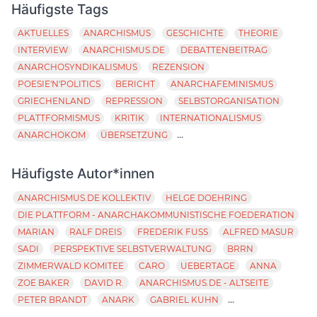
Häufigste Tags
AKTUELLES
ANARCHISMUS
GESCHICHTE
THEORIE
INTERVIEW
ANARCHISMUS.DE
DEBATTENBEITRAG
ANARCHOSYNDIKALISMUS
REZENSION
POESIE'N'POLITICS
BERICHT
ANARCHAFEMINISMUS
GRIECHENLAND
REPRESSION
SELBSTORGANISATION
PLATTFORMISMUS
KRITIK
INTERNATIONALISMUS
...
ANARCHOKOM
ÜBERSETZUNG
Häufigste Autor*innen
ANARCHISMUS.DE KOLLEKTIV
HELGE DOEHRING
DIE PLATTFORM - ANARCHAKOMMUNISTISCHE FOEDERATION
MARIAN
RALF DREIS
FREDERIK FUSS
ALFRED MASUR
SADI
PERSPEKTIVE SELBSTVERWALTUNG
BRRN
ZIMMERWALD KOMITEE
CARO
UEBERTAGE
ANNA
ZOE BAKER
DAVID R.
ANARCHISMUS.DE - ALTSEITE
...
PETER BRANDT
ANARK
GABRIEL KUHN