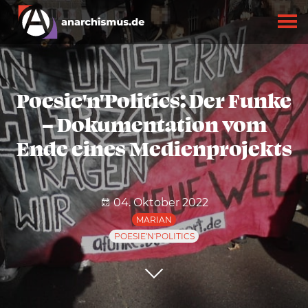
Poesie'n'Politics: Der Funke
– Dokumentation vom
Ende eines Medienprojekts
04. Oktober 2022
MARIAN
POESIE'N'POLITICS