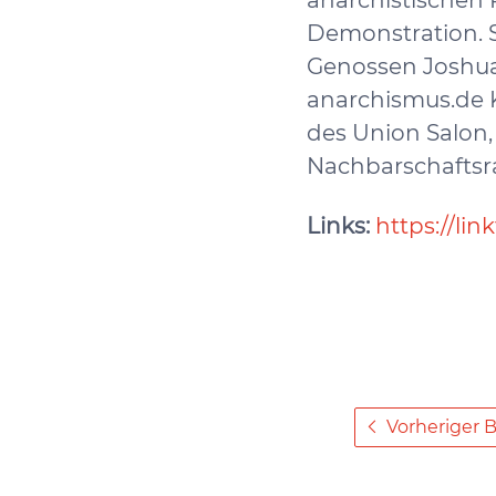
anarchistischen P
Demonstration. 
Genossen Joshua
anarchismus.de Ko
des Union Salon,
Nachbarschafts
Links:
https://lin
Vorheriger B