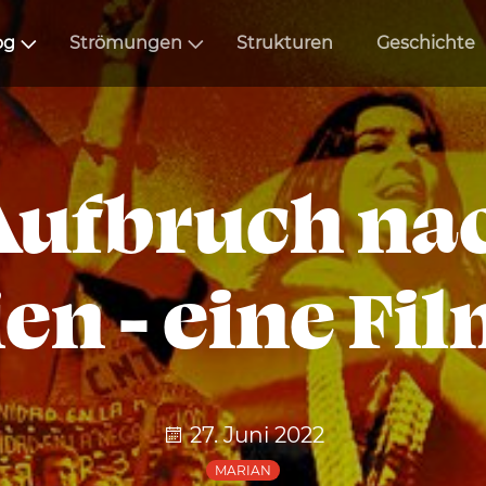
og
Strömungen
Strukturen
Geschichte
Aufbruch na
ien - eine F
27. Juni 2022
MARIAN