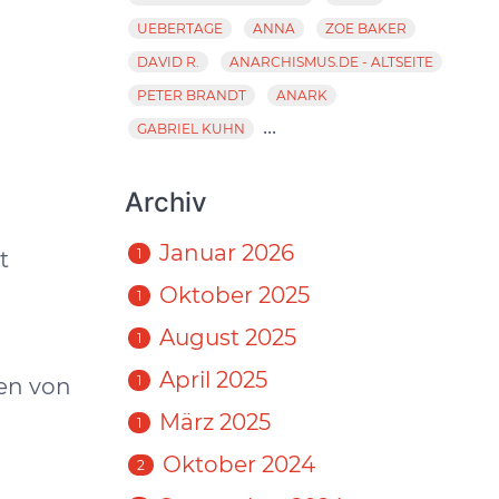
UEBERTAGE
ANNA
ZOE BAKER
DAVID R.
ANARCHISMUS.DE - ALTSEITE
PETER BRANDT
ANARK
...
GABRIEL KUHN
Archiv
Januar 2026
1
t
Oktober 2025
1
August 2025
1
April 2025
1
en von
März 2025
1
Oktober 2024
2