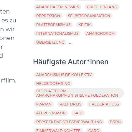
ANARCHAFEMINISMUS
GRIECHENLAND
tten
REPRESSION
SELBSTORGANISATION
 es zu
PLATTFORMISMUS
KRITIK
n wir
INTERNATIONALISMUS
ANARCHOKOM
ppnen
...
ÜBERSETZUNG
r
nd
Häufigste Autor*innen
ANARCHISMUS.DE KOLLEKTIV
rfilm.
HELGE DOEHRING
DIE PLATTFORM -
ANARCHAKOMMUNISTISCHE FOEDERATION
MARIAN
RALF DREIS
FREDERIK FUSS
ALFRED MASUR
SADI
PERSPEKTIVE SELBSTVERWALTUNG
BRRN
ZIMMERWALD KOMITEE
CARO