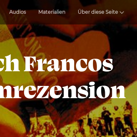
Audios
Materialien
Über diese Seite
ch Francos
ilmrezension