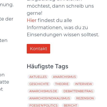
mmung.
möchtest, dann schreib uns
gerne!
te der
Hier
findest du alle
Informationen, was du zu
Einsendungen wissen solltest.
ten
Kontakt
Häufigste Tags
von
AKTUELLES
ANARCHISMUS
atte
GESCHICHTE
THEORIE
INTERVIEW
ot
ANARCHISMUS.DE
DEBATTENBEITRAG
ANARCHOSYNDIKALISMUS
REZENSION
POESIE'N'POLITICS
BERICHT