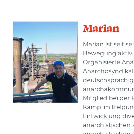
Marian
Marian ist seit s
Bewegung aktiv. 
Organisierte Ana
Anarchosyndikali
deutschsprachige
anarchakommunis
Mitglied bei der
Kampfmittelpunk
Entwicklung dive
anarchistischen