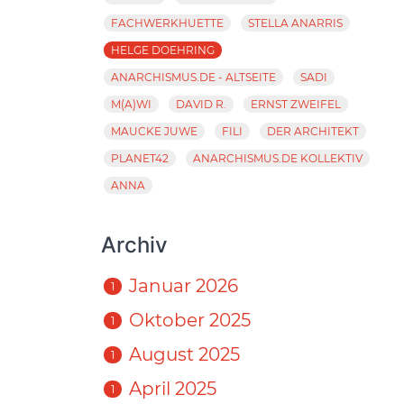
FACHWERKHUETTE
STELLA ANARRIS
HELGE DOEHRING
ANARCHISMUS.DE - ALTSEITE
SADI
M(A)WI
DAVID R.
ERNST ZWEIFEL
MAUCKE JUWE
FILI
DER ARCHITEKT
PLANET42
ANARCHISMUS.DE KOLLEKTIV
ANNA
Archiv
Januar 2026
1
Oktober 2025
1
August 2025
1
April 2025
1