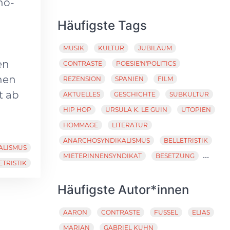
ho-
Häufigste Tags
MUSIK
KULTUR
JUBILÄUM
en
CONTRASTE
POESIE'N'POLITICS
chen
REZENSION
SPANIEN
FILM
t ab
AKTUELLES
GESCHICHTE
SUBKULTUR
HIP HOP
URSULA K. LE GUIN
UTOPIEN
HOMMAGE
LITERATUR
ANARCHOSYNDIKALISMUS
BELLETRISTIK
ALISMUS
...
MIETERINNENSYNDIKAT
BESETZUNG
ETRISTIK
Häufigste Autor*innen
AARON
CONTRASTE
FUSSEL
ELIAS
MARIAN
GABRIEL KUHN