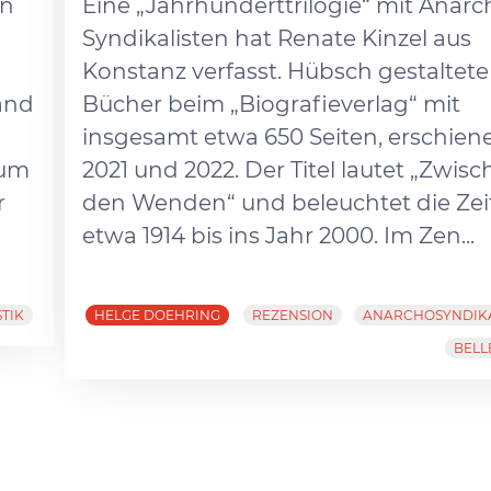
nn
Eine „Jahrhunderttrilogie“ mit Anarc
Syndikalisten hat Renate Kinzel aus
Konstanz verfasst. Hübsch gestaltete
and
Bücher beim „Biografieverlag“ mit
insgesamt etwa 650 Seiten, erschien
rum
2021 und 2022. Der Titel lautet „Zwis
r
den Wenden“ und beleuchtet die Zei
etwa 1914 bis ins Jahr 2000. Im Zen...
STIK
HELGE DOEHRING
REZENSION
ANARCHOSYNDIK
BELL