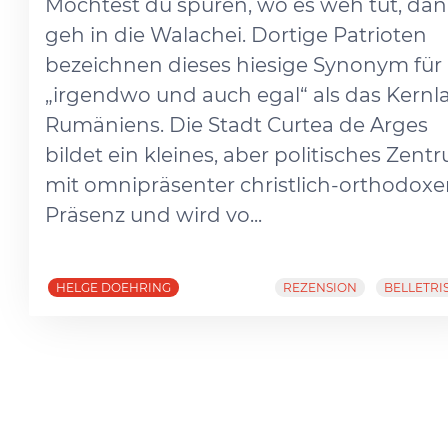
Möchtest du spüren, wo es weh tut, da
geh in die Walachei. Dortige Patrioten
bezeichnen dieses hiesige Synonym für
„irgendwo und auch egal“ als das Kernl
Rumäniens. Die Stadt Curtea de Arges
bildet ein kleines, aber politisches Zent
mit omnipräsenter christlich-orthodoxe
Präsenz und wird vo...
HELGE DOEHRING
REZENSION
BELLETRI