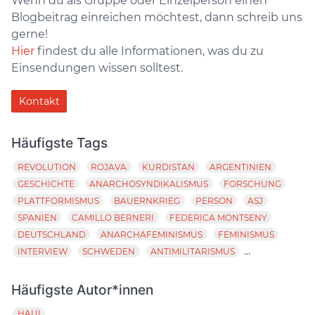
Wenn du als Gruppe oder Einzelperson einen
Blogbeitrag einreichen möchtest, dann schreib uns
gerne!
Hier
findest du alle Informationen, was du zu
Einsendungen wissen solltest.
Kontakt
Häufigste Tags
REVOLUTION
ROJAVA
KURDISTAN
ARGENTINIEN
GESCHICHTE
ANARCHOSYNDIKALISMUS
FORSCHUNG
PLATTFORMISMUS
BAUERNKRIEG
PERSON
ASJ
SPANIEN
CAMILLO BERNERI
FEDERICA MONTSENY
DEUTSCHLAND
ANARCHAFEMINISMUS
FEMINISMUS
...
INTERVIEW
SCHWEDEN
ANTIMILITARISMUS
Häufigste Autor*innen
HAUI