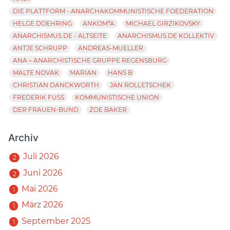
DIE PLATTFORM - ANARCHAKOMMUNISTISCHE FOEDERATION
HELGE DOEHRING
ANKOM*A
MICHAEL GIRZIKOVSKY
ANARCHISMUS.DE - ALTSEITE
ANARCHISMUS.DE KOLLEKTIV
ANTJE SCHRUPP
ANDREAS-MUELLER
ANA – ANARCHISTISCHE GRUPPE REGENSBURG
MALTE NOVAK
MARIAN
HANS B
CHRISTIAN DANCKWORTH
JAN ROLLETSCHEK
FREDERIK FUSS
KOMMUNISTISCHE UNION
DER FRAUEN-BUND
ZOE BAKER
Archiv
Juli 2026
2
Juni 2026
2
Mai 2026
1
März 2026
1
September 2025
1