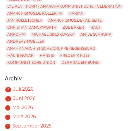
DIE PLATTFORM - ANARCHAKOMMUNISTISCHE FOEDERATION
ANARCHISMUS.DE KOLLEKTIV
MARIAN
JAN ROLLETSCHEK
ANARCHISMUS.DE - ALTSEITE
CHRISTIAN DANCKWORTH
ZOE BAKER
HAUI
ANKOM*A
MICHAEL GIRZIKOVSKY
ANTJE SCHRUPP
ANDREAS-MUELLER
ANA – ANARCHISTISCHE GRUPPE REGENSBURG
MALTE NOVAK
HANS B
FREDERIK FUSS
KOMMUNISTISCHE UNION
DER FRAUEN-BUND
Archiv
Juli 2026
2
Juni 2026
2
Mai 2026
1
März 2026
1
September 2025
1