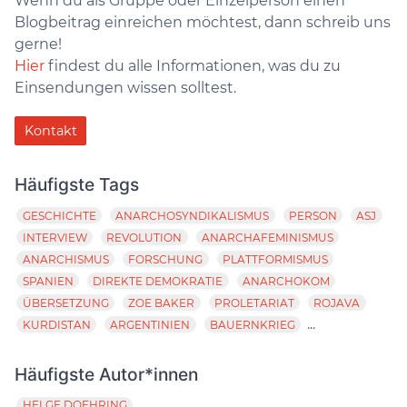
Wenn du als Gruppe oder Einzelperson einen
Blogbeitrag einreichen möchtest, dann schreib uns
gerne!
Hier
findest du alle Informationen, was du zu
Einsendungen wissen solltest.
Kontakt
Häufigste Tags
GESCHICHTE
ANARCHOSYNDIKALISMUS
PERSON
ASJ
INTERVIEW
REVOLUTION
ANARCHAFEMINISMUS
ANARCHISMUS
FORSCHUNG
PLATTFORMISMUS
SPANIEN
DIREKTE DEMOKRATIE
ANARCHOKOM
ÜBERSETZUNG
ZOE BAKER
PROLETARIAT
ROJAVA
...
KURDISTAN
ARGENTINIEN
BAUERNKRIEG
Häufigste Autor*innen
HELGE DOEHRING