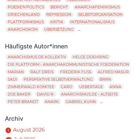
POESIE'N'POLITICS
BERICHT
ANARCHAFEMINISMUS
GRIECHENLAND
REPRESSION
SELBSTORGANISATION
PLATTFORMISMUS
KRITIK
INTERNATIONALISMUS
...
ANARCHOKOM
ÜBERSETZUNG
Häufigste Autor*innen
ANARCHISMUS.DE KOLLEKTIV
HELGE DOEHRING
DIE PLATTFORM - ANARCHAKOMMUNISTISCHE FOEDERATION
MARIAN
RALF DREIS
FREDERIK FUSS
ALFRED MASUR
SADI
PERSPEKTIVE SELBSTVERWALTUNG
BRRN
ZIMMERWALD KOMITEE
CARO
UEBERTAGE
ANNA
ZOE BAKER
DAVID R.
ANARCHISMUS.DE - ALTSEITE
...
PETER BRANDT
ANARK
GABRIEL KUHN
Archiv
August 2026
1