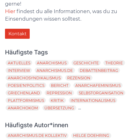
gerne!
Hier
findest du alle Informationen, was du zu
Einsendungen wissen solltest.
Kontakt
Häufigste Tags
AKTUELLES
ANARCHISMUS
GESCHICHTE
THEORIE
INTERVIEW
ANARCHISMUS.DE
DEBATTENBEITRAG
ANARCHOSYNDIKALISMUS
REZENSION
POESIE'N'POLITICS
BERICHT
ANARCHAFEMINISMUS
GRIECHENLAND
REPRESSION
SELBSTORGANISATION
PLATTFORMISMUS
KRITIK
INTERNATIONALISMUS
...
ANARCHOKOM
ÜBERSETZUNG
Häufigste Autor*innen
ANARCHISMUS.DE KOLLEKTIV
HELGE DOEHRING