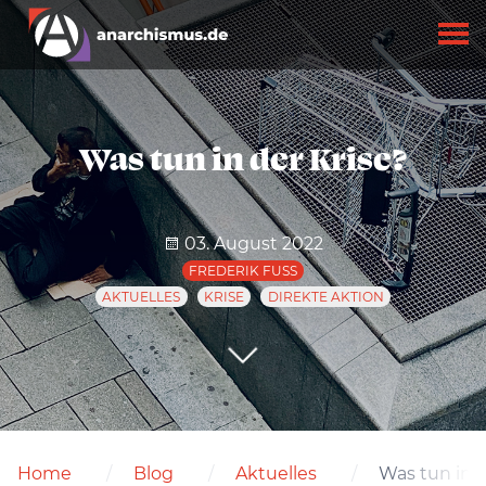
Was tun in der Krise?
03. August 2022
FREDERIK FUSS
AKTUELLES
KRISE
DIREKTE AKTION
Home
Blog
Aktuelles
Was tun in d