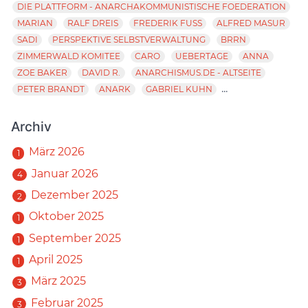
DIE PLATTFORM - ANARCHAKOMMUNISTISCHE FOEDERATION
MARIAN
RALF DREIS
FREDERIK FUSS
ALFRED MASUR
SADI
PERSPEKTIVE SELBSTVERWALTUNG
BRRN
ZIMMERWALD KOMITEE
CARO
UEBERTAGE
ANNA
ZOE BAKER
DAVID R.
ANARCHISMUS.DE - ALTSEITE
...
PETER BRANDT
ANARK
GABRIEL KUHN
Archiv
März 2026
1
Januar 2026
4
Dezember 2025
2
Oktober 2025
1
September 2025
1
April 2025
1
März 2025
3
Februar 2025
3