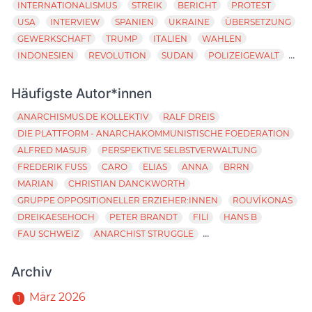
INTERNATIONALISMUS
STREIK
BERICHT
PROTEST
USA
INTERVIEW
SPANIEN
UKRAINE
ÜBERSETZUNG
GEWERKSCHAFT
TRUMP
ITALIEN
WAHLEN
...
INDONESIEN
REVOLUTION
SUDAN
POLIZEIGEWALT
Häufigste Autor*innen
ANARCHISMUS.DE KOLLEKTIV
RALF DREIS
DIE PLATTFORM - ANARCHAKOMMUNISTISCHE FOEDERATION
ALFRED MASUR
PERSPEKTIVE SELBSTVERWALTUNG
FREDERIK FUSS
CARO
ELIAS
ANNA
BRRN
MARIAN
CHRISTIAN DANCKWORTH
GRUPPE OPPOSITIONELLER ERZIEHER:INNEN
ROUVÍKONAS
DREIKAESEHOCH
PETER BRANDT
FILI
HANS B
...
FAU SCHWEIZ
ANARCHIST STRUGGLE
Archiv
März 2026
1