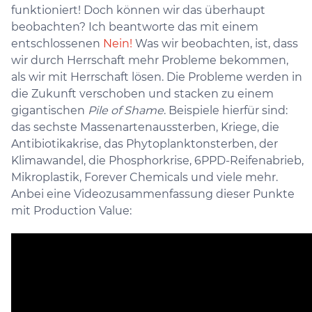
funktioniert! Doch können wir das überhaupt
beobachten? Ich beantworte das mit einem
entschlossenen
Nein!
Was wir beobachten, ist, dass
wir durch Herrschaft mehr Probleme bekommen,
als wir mit Herrschaft lösen. Die Probleme werden in
die Zukunft verschoben und stacken zu einem
gigantischen
Pile of Shame
. Beispiele hierfür sind:
das sechste Massenartenaussterben, Kriege, die
Antibiotikakrise, das Phytoplanktonsterben, der
Klimawandel, die Phosphorkrise, 6PPD-Reifenabrieb,
Mikroplastik, Forever Chemicals und viele mehr.
Anbei eine Videozusammenfassung dieser Punkte
mit Production Value: