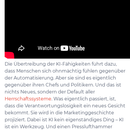
Die Übertreibung der KI-Fähigkeiten führt dazu,
dass Menschen sich ohnmächtig fühlen gegenüber
der Automatisierung. Aber sie sind es eigentlich
gegenüber ihren Chefs und Politikern. Und das ist
nichts Neues, sondern der Default aller
Herrschaftssysteme
. Was eigentlich passiert, ist,
dass die Verantwortungslosigkeit ein neues Gesicht
bekommt. Sie wird in die Marketinggeschichte
projiziert. Dabei ist KI kein eigenständiges Ding – KI
ist ein Werkzeug. Und einen Presslufthammer