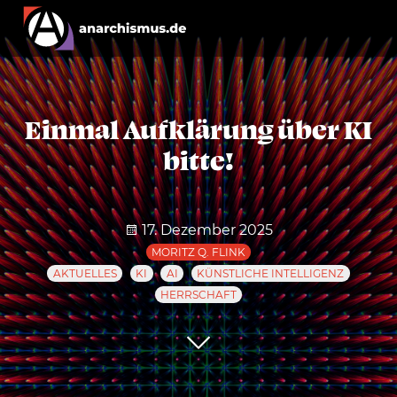
Einmal Aufklärung über KI
bitte!
17. Dezember 2025
MORITZ Q. FLINK
AKTUELLES
KI
AI
KÜNSTLICHE INTELLIGENZ
HERRSCHAFT